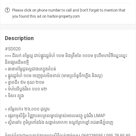
Please click on phone number to call and Don't forget to mention that
you found this ad on harbor-property.com
Description
#SD020
»»» ដីលក់ តម្លៃល្អ ជាប់ផ្លូវរដ្ឋទំហំ ១០ម និងត្រឹមតែ​ ១០០ម ចុះពីមហាវិថីឈ្នះឈ្នះ
ជិតផ្សារដើមគថ្មី
» ធានាតម្លៃជូនល្អជាងគេក្នុងតំបន់
» ផ្លូវរដ្ឋទំហំ ១០ម ចេញចូលមិនទាល់ (មានប្រព័ន្ធទឹកភ្លើង និងលូ)
» ខ្នាតដី៖ ៥ម គុណ ២០ម
» ទំហំលើប្លង់រឹង៖ ១០០ ម២
» ទិស៖ ត្បូង
» តម្លៃលក់៖ ២៦,០០០ ដុល្លារ
» ផ្ទេរកម្មសិទ្ធិ៖ វិញ្ញាបនបត្រសម្គាល់ម្ចាស់អចលនវត្ថុ ប្លង់រឹង LMAP
» ស្ថិតនៅ៖ ភូមិត្រពាំងវែង សង្កាត់គោកកា ខណ្ឌព្រែកព្នៅ រាជធានីភ្នំពេញ
ទំនាក់ទំនងជាមួយភ្នាក់ងារទទួលសិទ្ធិលក់ផ្តាច់មុខ៖ 069239595 | 095 79 95 95