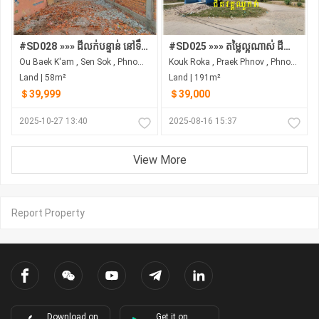
#SD028 »»» ដីលក់បន្ទាន់ នៅទឹកថ្លា តម្លៃទាប ចម្ងាយតែ ៣០០ម ពីខុនដូ អារ៉ាខាវ៉ា
#SD025 »»» តម្លៃល្អណាស់ ដីកែង លក់បន្ទាន់ ចំងាយ ៥០០ម ពីផ្សារឈូកវ៉ា គោករកា
Ou Baek K'am , Sen Sok , Phnom Penh
Kouk Roka , Praek Phnov , Phnom Penh
Land | 58m²
Land | 191m²
＄39,999
＄39,000
2025-10-27 13:40
2025-08-16 15:37
View More
Report Property
Download on
Get it on