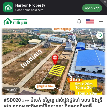
Harbor Property
open App
Good home sold here
Picture(3)
1/3
#SD020 »»» ដីលក់ តម្លៃល្អ ជាប់ផ្លូវរដ្ឋទំហំ ១០ម និងត្រឹ
មតែ​ ១០០ម ចុះពីមហាវិថីឈ្នះឈ្នះ ជិតផ្សារដើមគថ្មី