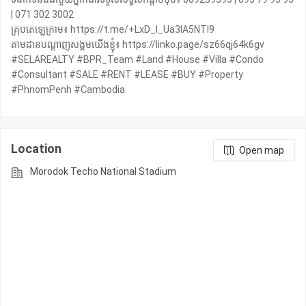
| 071 302 3002
គ្រុបតេឡេក្រាម៖ https://t.me/+LxD_l_Ua3IA5NTI9
តាមដានបណ្តាញសង្គមយើងខ្ញុំ៖ https://linko.page/sz66qj64k6gv
#SELAREALTY #BPR_Team #Land #House #Villa #Condo
#Consultant #SALE #RENT #LEASE #BUY #Property
#PhnomPenh #Cambodia
Location
Open map
Morodok Techo National Stadium