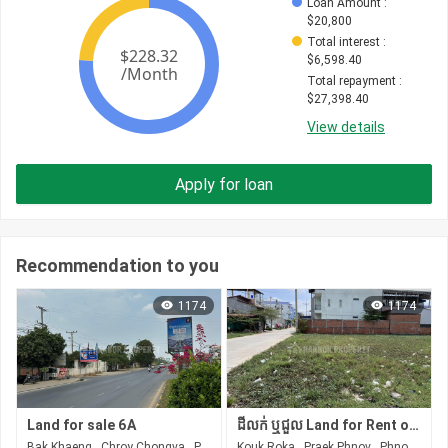
Loan Amount
 : 
$
20,800
Total interest
 : 
$
6,598.40
Total repayment
 : 
$
27,398.40
View details
Apply for loan
Recommendation to you
1174
1174
Land for sale 6A
ដីលក់ ឬជួល Land for Rent or Sales
Bak Khaeng , Chroy Chongva , Phnom Penh
Kouk Roka , Praek Phnov , Phnom Penh