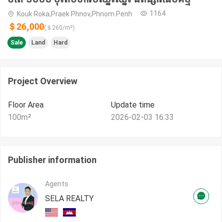
1164
Kouk Roka,Praek Phnov,Phnom Penh
＄26,000
(＄
260
/m²)
Sale
Land
Hard
Project Overview
Floor Area
Update time
100
m²
2026-02-03 16:33
Publisher information
Agents
SELA REALTY