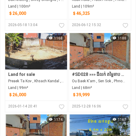
Land | 100m²
Land | 109m²
＄26,000
＄46,325
2026-05-18 13:04
2026-06-12 15:32
1168
1188
Land for sale
#SD028 »»» ដីលក់ តម្លៃទាប នៅទឹកថ្លា ចម្ងាយតែ ៣០០ម ពីខុនដូ អារ៉ាខាវ៉ា ល្អសម្រាប់សង់ផ្ទះស្នាក់នៅ ដីនៅទីប្រជុំជន ជិតផ្សារ សាលារៀន មន្ទីពេទ្យ
Preaek Ta Kov , Khsach Kandal , Kandal
Ou Baek K'am , Sen Sok , Phnom Penh
Land | 99m²
Land | 68m²
＄26,000
＄39,999
2026-01-14 20:41
2025-12-28 16:06
1174
1167