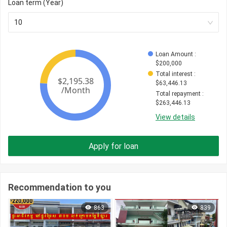
Loan term (Year)
10
Loan Amount
 : 
$
200,000
Total interest
 : 
$
63,446.13
Total repayment
 : 
$
263,446.13
View details
Apply for loan
Recommendation to you
863
839