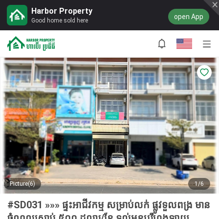
Harbor Property
open App
Good home sold here
Picture(6)
1/6
#SD031 »»» ផ្ទះអាជីវកម្ម សម្រាប់លក់ ផ្លូវទួលពង្រ មាន
ចំណូលស្រាប់ ៥០០ ដុល្លារ/ខែ ទល់មុខបុរីហុងឡាយ