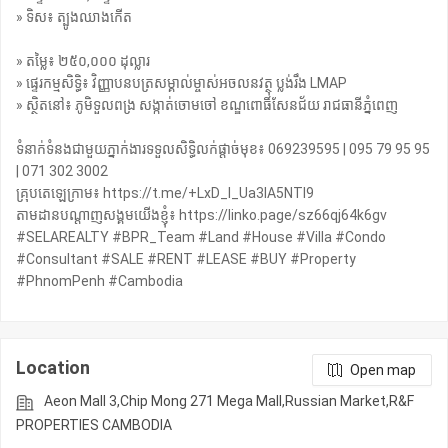
» ទិស៖ ត្បូងឈាងកើត
» តម្លៃ៖ ២៥០,០០០ ដុល្លារ
» ផ្ទេរកម្មសិទ្ធិ៖ វិញ្ញាបនបត្រសម្គាល់ម្ចាស់អចលនវត្ថុ ប្លង់រឹង LMAP
» ស្ថិតនៅ៖ ភូមិទួលពង្រ សង្កាត់ចោមចៅ ខណ្ឌពោធិ៍សែនជ័យ រាជធានីភ្នំពេញ
ទំនាក់ទំនងជាមួយភ្នាក់ងារទទួលសិទ្ធិលក់ផ្តាច់មុខ៖ 069239595 | 095 79 95 95
| 071 302 3002
គ្រុបតេឡេក្រាម៖ https://t.me/+LxD_l_Ua3IA5NTI9
តាមដានបណ្តាញសង្គមយើងខ្ញុំ៖ https://linko.page/sz66qj64k6gv
#SELAREALTY #BPR_Team #Land #House #Villa #Condo
#Consultant #SALE #RENT #LEASE #BUY #Property
#PhnomPenh #Cambodia
Location
Open map
Aeon Mall 3,Chip Mong 271 Mega Mall,Russian Market,R&F
PROPERTIES CAMBODIA