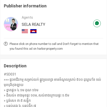
Publisher information
Agents
SELA REALTY
Please click on phone number to call and Don't forget to mention that
you found this ad on harbor-property.com
Description
#SD031
»»» ផ្ទះអាជីវកម្ម សម្រាប់លក់ ផ្លូវទួលពង្រ មានចំណូលស្រាប់ ៥០០ ដុល្លារ/ខែ ទល់
មុខបុរីហុងឡាយ
» ខ្នាតផ្ទះ៖ ៤.១ម គុណ ១៦ម
» ដីសល់៖ ខាងមុខផ្ទះ ១០ម, សល់ខាងក្រោយផ្ទះ ១.៥ម
» ប្លង់សេ៖ ៣.៥ សន្លឹក
» បន្ទប់គេង ៦, បន្ទប់ទឹក ៧