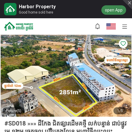
Harbor Property
open App
Good home sold here
Picture(5)
1/5
#SD018 »»» ដីកែង ជិតផ្សារដើមគថ្មី លក់បន្ទាន់ ជាប់ផ្លូវ
មេ ១២ម ច្រកចូល បុរីបៃតងលែន មហាវិថីឈ្នះឈ្នះ