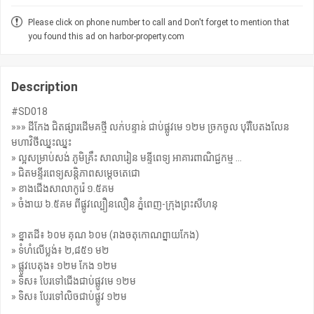
Please click on phone number to call and Don't forget to mention that
you found this ad on harbor-property.com
Description
#SD018
»»» ដីកែង ជិតផ្សារដើមគថ្មី លក់បន្ទាន់ ជាប់ផ្លូវមេ ១២ម ច្រកចូល បុរីបៃតងលែន
មហាវិថីឈ្នះឈ្នះ
» ល្អសម្រាប់សង់ ភូមិគ្រឹះ សាលារៀន មន្ទីពេទ្យ អាគារពាណិជ្ជកម្ម ...
» ជិតមន្ទីរពេទ្យសន្តិភាពសម្តេចតេជោ
» ខាងជើងសាលាកូរ៉េ ១.៥គម
» ចំងាយ ៦.៥គម ពីផ្លូវល្បឿនលឿន ភ្នំពេញ-ក្រុងព្រះសីហនុ
» ខ្នាតដី៖ ៦០ម គុណ ៦០ម (រាងចតុកោណព្នាយកែង)
» ទំហំលើប្លង់៖ ២,៨៥១ ម២
» ផ្លូវបេតុង៖ ១២ម កែង ១២ម
» ទិស៖ បែរទៅជើងជាប់ផ្លូវមេ ១២ម
» ទិស៖ បែរទៅលិចជាប់ផ្លូវ ១២ម