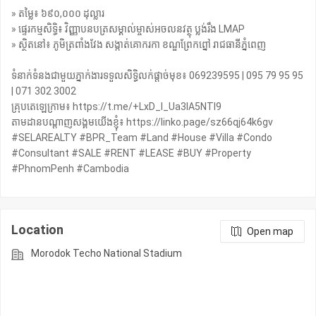
» តម្លៃ៖ ៦៩០,០០០ ដុល្លារ
» ផ្ទេរកម្មសិទ្ធិ៖ វិញ្ញាបនបត្រសម្គាល់ម្ចាស់អចលនវត្ថុ ប្លង់រឹង LMAP
» ស្ថិតនៅ៖ ភូមិត្រពាំងវែង សង្កាត់គោករកា ខណ្ឌព្រែកព្នៅ រាជធានីភ្នំពេញ
ទំនាក់ទំនងជាមួយភ្នាក់ងារទទួលសិទ្ធិលក់ផ្តាច់មុខ៖ 069239595 | 095 79 95 95
| 071 302 3002
គ្រុបតេឡេក្រាម៖ https://t.me/+LxD_l_Ua3IA5NTI9
តាមដានបណ្តាញសង្គមយើងខ្ញុំ៖ https://linko.page/sz66qj64k6gv
#SELAREALTY #BPR_Team #Land #House #Villa #Condo
#Consultant #SALE #RENT #LEASE #BUY #Property
#PhnomPenh #Cambodia
Location
Open map
Morodok Techo National Stadium