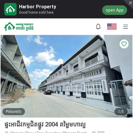
Harbor Property
open App
Good home sold here
Picture(5)
1/5
ផ្ទះអាជីវកម្មជិតផ្លូវ 2004 តម្លៃមហាល្អ
909