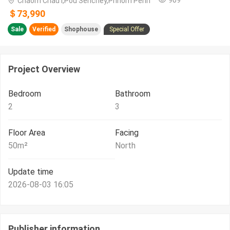
Chaom Chau I,Pou Senchey,Phnom Penh
＄73,990
Sale
Verified
Shophouse
Special Offer
Project Overview
Bedroom
Bathroom
2
3
Floor Area
Facing
50
m²
North
Update time
2026-08-03 16:05
Publisher information