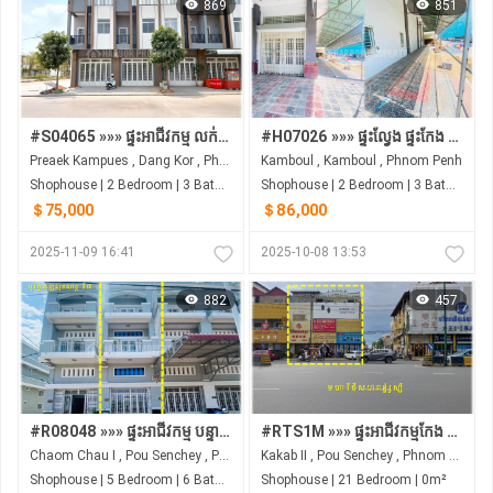
869
851
#S04065 »»» ផ្ទះអាជីវកម្ម លក់បន្ទាន់ ផ្លូវមេ ២០ម ផ្ទះមិនទាន់ចូលនៅ ជិតព្រលានយន្តហោះថ្មី
#H07026 »»» ផ្ទះល្វែង​ ផ្ទះកែង ងាយស្រួលប្រកបអាជីវកម្ម នៅបុរីពិភពថ្មី កំបូល១ បត់ពីផ្លូវមេ ABA ទៅត្រង់ ៦០០ម
Preaek Kampues , Dang Kor , Phnom Penh
Kamboul , Kamboul , Phnom Penh
Shophouse | 2 Bedroom | 3 Bathroom | 0m²
Shophouse | 2 Bedroom | 3 Bathroom | 0m²
＄75,000
＄86,000
2025-11-09 16:41
2025-10-08 13:53
882
457
#R08048 »»» ផ្ទះអាជីវកម្ម បន្ទាប់កែង សល់មុខផ្ទះវែង ជាប់ផ្លូវរដ្ឋ ១៦ម បុរីភ្នំពេញសុខសាន្ត គម្រោង៧ នៅទួលពង្រ​ សម្រាប់លក់
#RTS1M »»» ផ្ទះអាជីវកម្មកែង ៣ល្វែងជាប់គ្នា ទល់មុខអតីតព្រលានយន្តហោះពោធិ៍ចិនតុង ជាប់ផ្លូវសហពន្ធ័រូស្សី មានចំណូលស្រាប់ សម្រាប់លក់
Chaom Chau I , Pou Senchey , Phnom Penh
Kakab II​​​ , Pou Senchey , Phnom Penh
Shophouse | 5 Bedroom | 6 Bathroom | 0m²
Shophouse | 21 Bedroom | 0m²