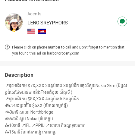
Agents
LENG SREYPHORS
Please click on phone number to call and Don't forget to mention that
you found this ad on harbor-property.com
Description
📍ផ្ទះអាជីវកម្ម $7X,XXX 2បន្ទប់គេង 3បន្ទប់ទឹក 🚦ចុះពីស្តុបNokia 2km (ដំបូល
ប្លង់សេថែមជាន់បាននិងFreeដំបូល ស័ង្កសី )
📍ផ្ទះអាជីវកម្ម $8X,XXX 4បន្ទប់គេង 5បន្ទប់ទឹក
🎁👉បង់ប្រចាំខែ $5XX (បេីកលក់ប្លក់ថ្មី)
🚲3នាទី សាលា Northbridge
🚲5នាទី ស្តុប Nokia អូបែកក្អម
🛵10នាទី 📍IFL 📍PPIU 📍សាលា តិចណូទួលគោក
🛵15នាទី វិមានឯករាជ្យ កោះពេជ្រ