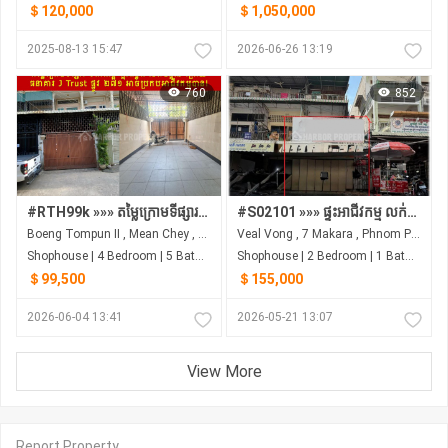
＄120,000
＄1,050,000
2025-08-13 15:47
2026-06-26 13:19
760
852
#RTH99k »»» តម្លៃក្រោមទីផ្សារ ទីតាំងល្អ ផ្ទះល្វែង លក់បន្ទាន់ ក្រោយធនាគារ J Trust ផ្លូវ ២៧១ អាចប្រកបអាជីវកម្មបាន!
#S02101 »»» ផ្ទះអាជីវកម្ម លក់បន្ទាន់ នៅអូឬស្សី ជាន់ផ្ទាល់ដី មានផ្លូវចំហៀង ខាងកើតវត្តសំពៅមាស ត្រឹមតែ ៥០ម
Boeng Tompun II​​​ , Mean Chey , Phnom Penh
Veal Vong , 7 Makara , Phnom Penh
Shophouse | 4 Bedroom | 5 Bathroom | 0m²
Shophouse | 2 Bedroom | 1 Bathroom | 0m²
＄99,500
＄155,000
2026-06-04 13:41
2026-05-21 13:07
View More
Report Property