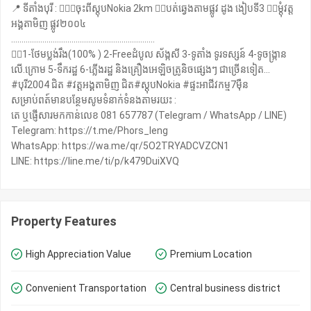
📍 ទីតាំងបុរី : 👉🏻🚦ចុះពីស្តុបNokia 2km 👉🏻បត់ឆ្វេងតាមផ្លូវ ដូង ងៀបទី3 👉🏻ម្តុំវត្ត
អង្គតាមិញ ផ្លូវ២០០៤
……………………………………………………………
👉🏻1-ថែមប្លង់រឹង(100% ) 2-Freeដំបូល ស័ង្កសី 3-ទូតាំង ទូរទស្សន៍ 4-ទូចង្រ្កាន
លេី.ក្រោម 5-ទឹករដ្ឋ 6-ភ្លេីងរដ្ឋ និងគ្រឿងអេឡិចត្រូនិចផ្សេងៗ ជាច្រើនទៀត…
#បុរី2004 ជិត #វត្តអង្គតាមិញ ជិត#ស្តុបNokia #ផ្ទះអាជីវកម្ម7មុឺន
សម្រាប់ពត៍មានបន្ថែមសូមទំនាក់ទំនងតាមរយះ :
តេ ឬផ្ញើសារមកកាន់លេខ 081 657787 (Telegram / WhatsApp / LINE)
Telegram: https://t.me/Phors_leng
WhatsApp: https://wa.me/qr/5O2TRYADCVZCN1
Property Features
High Appreciation Value
Premium Location
Convenient Transportation
Central business district