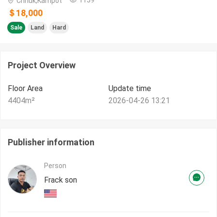
Chhuk,Kampot
＄18,000
Sale
Land
Hard
Project Overview
Floor Area
Update time
4404
m²
2026-04-26 13:21
Publisher information
Person
Frack son