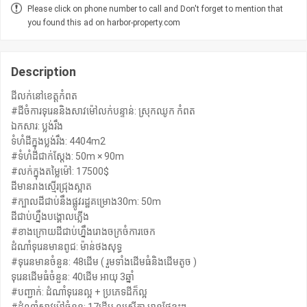
Please click on phone number to call and Don't forget to mention that
you found this ad on harbor-property.com
Description
ដីលក់នៅខេត្តកំពត
#ដីចំការទុរេននិងសាវម៉ៅលក់បន្ទាន់: ស្រុកឈូក កំពត
ឯកសារ: ប្លង់រឹង
ទំហំដីក្នុងប្លង់រឹង: 4404m2
#ទំហំដីជាក់ស្ដែង: 50m × 90m
#លក់ក្នុងតម្លៃម៉ៅ: 17500$
ដីមានរាងស្មើរជ្រុងស្អាត
#ក្បាលដីជាប់នឹងផ្លូវរដ្ឋគម្រោង30m: 50m
ដីជាប់ហ្នឹងបង្គោលភ្លើង
#ខាងក្រោយដីជាប់ហ្នឹងរោងចក្រចំការចេក
ដំណាំទុរេនមានពូជ: ម៉ាន់ថងសុទ្ធ
#ទុរេនមានចំនួន: 48ដើម ( រួមទាំងដើមធំនិងដើមតូច )
ទុរេនដើមធំចំនួន: 40ដើម អាយុ 3ឆ្នាំ
#បញ្ជាក់: ដំណាំទុរេនល្អ + ប្រភេទដីក៏ល្អ