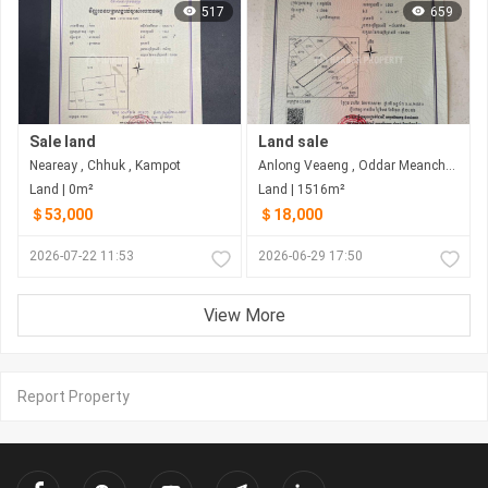
517
659
Sale land
Land sale
Neareay , Chhuk , Kampot
Anlong Veaeng , Oddar Meanchey
Land | 0m²
Land | 1516m²
＄53,000
＄18,000
2026-07-22 11:53
2026-06-29 17:50
View More
Report Property