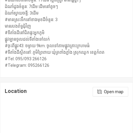
#ដំណាំសាវម៉ៅចំនួន: 17ដើម ល្អស្មើគ្នា មានផ្លែខ្លះៗ
ដំណាំដូងចំនួន: 7ដើម ដើមនៅតូចៗ
ដំណាំស្វាយចន្ទី: 3ដើម
#មានស្រះទឹកនៅខាងមុខដីចំនួន: 3
មានរបងព័ទ្ធជុំវិញ
#ទីតាំងដីនៅជិតផ្ទះអ្នកភូមិ
ផ្លូវឡានចូលដល់ទីតាំងទៅលក់
#ចុះពីផ្លូវ43: ចម្ងាយ 9km. ចូលទៅតាមផ្លូវគ្រោះក្រហមធំ
#ទីតាំងដីស្ថិតនៅ: ភូមិព្រៃពាយ ឃុំត្រពាំងភ្លាំង ស្រុកឈូក ខេត្តកំពត
#Tel: 095/093 266126
#Telegram: 095266126
Location
Open map