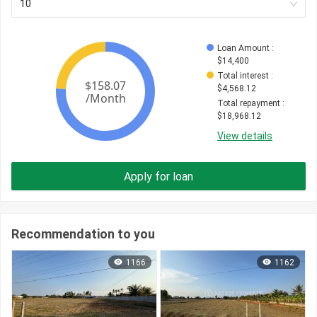
10
Loan Amount
 : 
$
14,400
Total interest
 : 
$
4,568.12
Total repayment
 : 
$
18,968.12
View details
Apply for loan
Recommendation to you
1166
1162