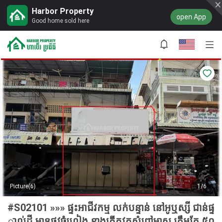
Harbor Property
open App
Good home sold here
Picture(6)
1/6
#S02101 »»» ផ្ទះអាជីវកម្ម លក់បន្ទាន់ នៅអូឬស្សី ជាន់ផ្ទ
ាល់ដី មានផ្លូវចំហៀង ខាងកើតវត្តសំពៅមាស ត្រឹមតែ ៥០