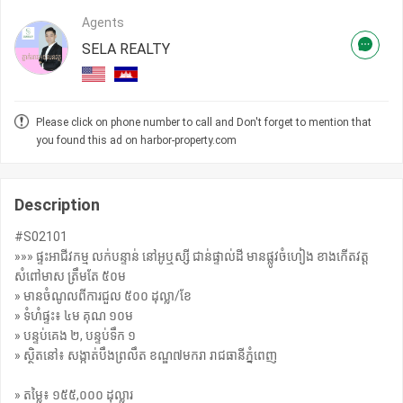
Agents
SELA REALTY
Please click on phone number to call and Don't forget to mention that
you found this ad on harbor-property.com
Description
#S02101
»»» ផ្ទះអាជីវកម្ម លក់បន្ទាន់ នៅអូឬស្សី ជាន់ផ្ទាល់ដី មានផ្លូវចំហៀង ខាងកើតវត្ត
សំពៅមាស ត្រឹមតែ ៥០ម
» មានចំណូលពីការជួល ៥០០ ដុល្លា/ខែ
» ទំហំផ្ទះ៖ ៤ម គុណ ១០ម
» បន្ទប់គេង ២, បន្ទប់ទឹក ១
» ស្ថិតនៅ​៖ សង្កាត់បឹងព្រលឹត ខណ្ឌ៧មករា រាជធានីភ្នំពេញ
» តម្លៃ៖ ១៥៥,០០០ ដុល្លារ