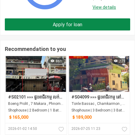
View details
Apply for loan
Recommendation to you
861
222
#S02101 »»» ផ្ទះអាជីវកម្ម លក់បន្ទាន់ នៅអូឬស្សី ជាន់ផ្ទាល់ដី មានផ្លូវចំហៀង ខាងកើតវត្តសំពៅមាស ត្រឹមតែ ៥០ម
#S04099 »»» ផ្ទះអាជីវកម្ម នៅផ្លូវត្រសក់ផ្អែម St 63 ក្រោយព្រឹទ្ធសភា សង្កាត់ទន្លេបាសាក់ លក់បន្ទាន់ ជុំវិញស្ថាប័នរដ្ឋ និង ស្ថានទូត ...
Boeng Prolit , 7 Makara , Phnom Penh
Tonle Bassac , Chamkarmon , Phnom Penh
Shophouse | 2 Bedroom | 1 Bathroom | 0m²
Shophouse | 3 Bedroom | 3 Bathroom | 0m²
＄165,000
＄189,000
2026-01-02 14:50
2026-07-25 11:23