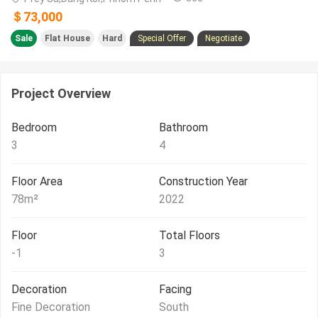
＄73,000
Sale
Flat House
Hard
Special Offer
Negotiate
Project Overview
Bedroom
Bathroom
3
4
Floor Area
Construction Year
78
m²
2022
Floor
Total Floors
-1
3
Decoration
Facing
Fine Decoration
South