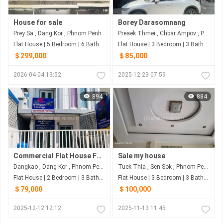
House for sale
Borey Darasomnang️️️️️
Prey Sa , Dang Kor , Phnom Penh
Preaek Thmei , Chbar Ampov , Phnom Penh
Flat House | 5 Bedroom | 6 Bathroom | 68.04m²
Flat House | 3 Bedroom | 3 Bathroom | 100m²
＄299,000
＄85,000
2026-04-04 13:52
2025-12-23 07:59
894
884
Commercial Flat House For Sale – Prime Location – Only $79,000
Sale my house
Dangkao , Dang Kor , Phnom Penh
Tuek Thla , Sen Sok , Phnom Penh
Flat House | 2 Bedroom | 3 Bathroom | 76.96m²
Flat House | 3 Bedroom | 3 Bathroom | 88m²
＄79,000
＄100,000
2025-12-12 12:12
2025-11-13 11:45