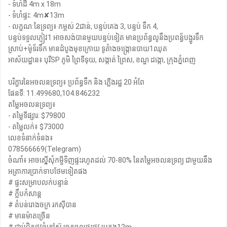
- ទំហំដី 4m x 18m
- ទំហំផ្ទះ: 4m✘13m
- លក្ខណៈនៃទ្រព្យ៖ កម្ពស់ 2ជាន់, បន្ទប់គេង 3, បន្ទប់ ទឹក 4,
បន្ទប់ទទួលភ្ញៀវ1 អាចសង់បានមួយបន្ទប់ទៀត មានប្រព័ន្ធលូនឹងប្រពន្ធ័បង្ហូរទឹក
ស្រាប់+ម៉ូទ័រទឹក មានដំបូងមុខក្រោយ ទូតំាងចង្រ្កោនបាយ1ឈុត
អាស័យដ្ឋាន៖ បុរីSP ភូមិ ព្រៃទីទុយ, សង្កាត់ ព្រៃស, ខណ្ឌ ដង្កោ, ក្រុងភ្នំពេញ
បរិក្ខារនៃអចលនទ្រព្យ៖ ប្រព័ន្ធទឹក និង ភ្លើងរដ្ឋ 20 អំពែ
ផែនទី: 11.499680,104.846232
តម្លៃអចលនទ្រព្យ៖
- តម្លៃទីផ្សារ: $79800
- តម្លៃលក់៖ $73000
លេខទំនាក់ទំនង៖
078566669(Telegram)
ចំណាំ៖ អាចស្នើសុំកម្ចីទិញផ្ទះរហូតដល់ 70-80% នៃតម្លៃអចលនទ្រព្យ ជាមួយនឹង
អត្រាការប្រាក់ទាបថែមទៀតផង
# ផ្ទះសម្រាបលក់បន្ទាន់
# ក្លឹបកំសាន្ដ
# តំបន់រោងចក្រ រកសុីបាន
# មានម៉ាតច្រើន