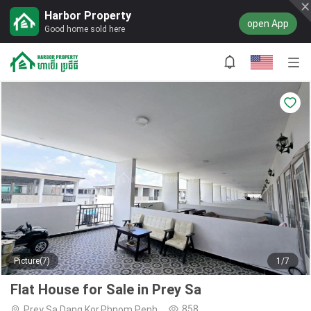
Harbor Property
open App
Good home sold here
Picture(7)
1/7
Flat House for Sale in Prey Sa
858
Prey Sa,Dang Kor,Phnom Penh