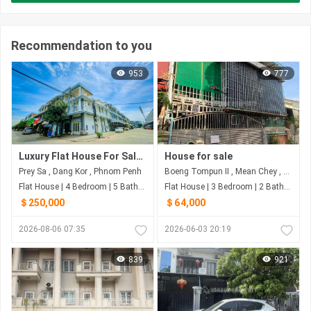
Recommendation to you
953
777
Luxury Flat House For Sale At Prey Sa
House for sale
Prey Sa , Dang Kor , Phnom Penh
Boeng Tompun II​​​ , Mean Chey , Phnom Penh
Flat House | 4 Bedroom | 5 Bathroom | 64m²
Flat House | 3 Bedroom | 2 Bathroom | 83m²
＄250,000
＄64,000
2026-08-06 07:35
2026-06-03 20:19
839
921