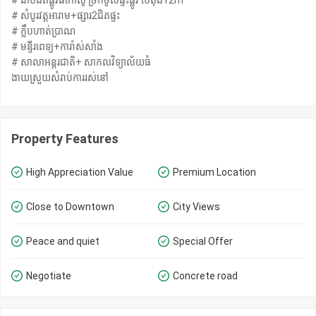
# ជាប់ជិតផ្លូវធំកៅស៊ូ ច្រកចូលផ្ទះផ្លូវ បេតុង12m
# សំបូរវត្តអារាម+ផ្សារ2ជិតផ្ទះ
# ក្លឹបហាត់ប្រាណ
# មន្ទីរពេទ្យ+ការ៉ាស់សាំង
# សាលាអន្ដរជាតិ+ សាកលវិទ្យាល័យធំ
ងាយស្រួយសំរាប់ការរស់នៅ
Property Features
High Appreciation Value
Premium Location
Close to Downtown
City Views
Peace and quiet
Special Offer
Negotiate
Concrete road