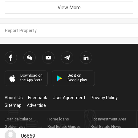
View More
Report Property
Download on
Get it on
the App Store
Google play
About Us
Feedback
User Agreement
Privacy Policy
Sitemap
Advertise
Loan calculator
Home loans
Hot Investment Area
Golden visa
Real Estate Guides
Real Estate News
Real Estate Videos
Agent Registration
Real Estate App
U6669