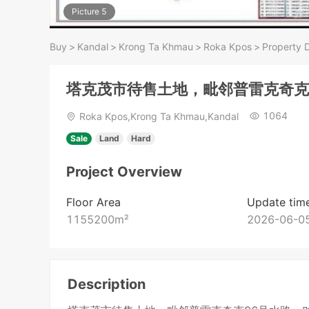
Picture 5
Buy
>
Kandal
>
Krong Ta Khmau
>
Roka Kpos
>
Property D
塔克茂市待售土地，毗邻普雷克奇克
1064
Roka Kpos,Krong Ta Khmau,Kandal
Sale
Land
Hard
Project Overview
Floor Area
Update tim
1155200
m²
2026-06-05
Description