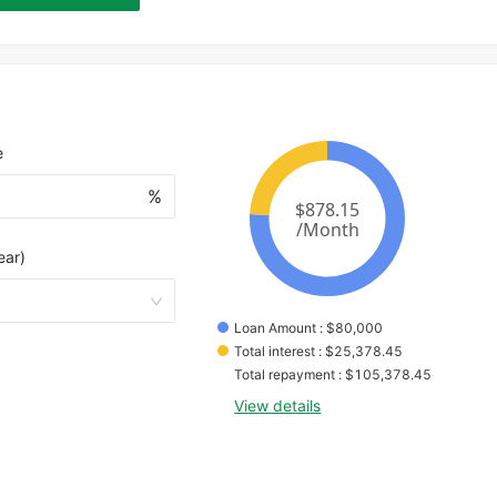
e
%
ear)
Loan Amount
 : 
$
80,000
Total interest
 : 
$
25,378.45
Total repayment
 : 
$
105,378.45
View details