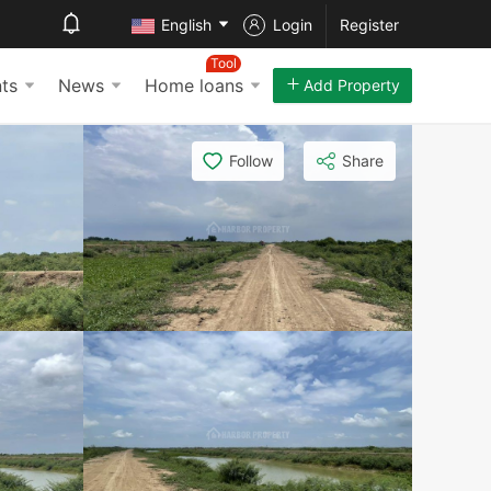
English
Login
Register
Tool
ts
News
Home loans
Add Property
Follow
Share