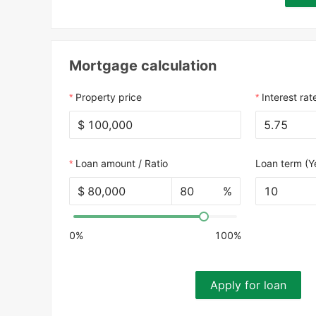
Mortgage calculation
Property price
Interest rat
$
Loan amount / Ratio
Loan term (Y
$
%
10
0%
100%
Apply for loan