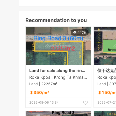
Recommendation to you
1176
Land for sale along the ring road 3 at Rokar Khpos, Takhmao city
Roka Kpos , Krong Ta Khmau , Kandal
Land | 22257m²
Land | 30
＄350/m²
＄150/m
2026-08-06 13:34
2026-07-21