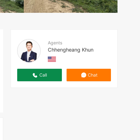
Agents
Chhengheang Khun
Call
Chat