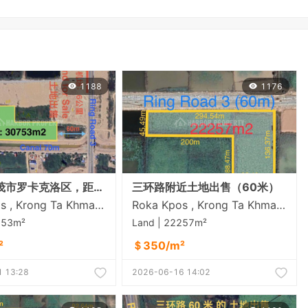
1188
1176
位于达克茂市罗卡克洛区，距三环路仅60米的土地出售 距德乔国际机场约6公里
三环路附近土地出售（60米）
Roka Kpos , Krong Ta Khmau , Kandal
Roka Kpos , Krong Ta Khmau , Kandal
753m²
Land | 22257m²
²
＄350/m²
 13:28
2026-06-16 14:02