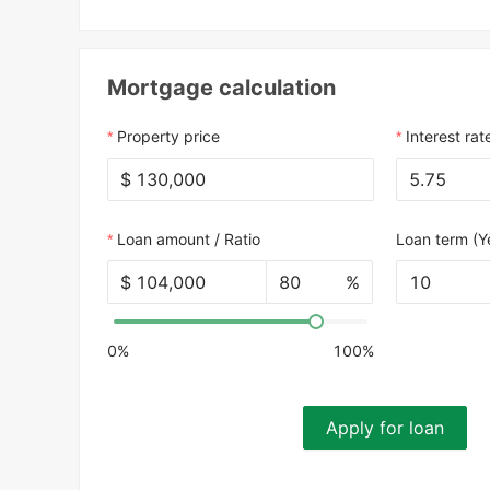
Mortgage calculation
Property price
Interest rat
$
Loan amount / Ratio
Loan term (Y
$
%
10
0%
100%
Apply for loan