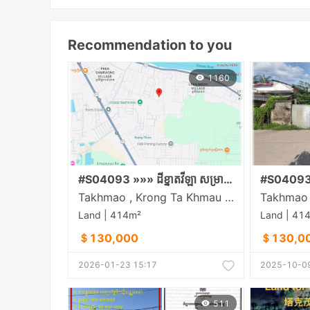
Recommendation to you
1160
#S04093 »»» ដីខ្នាតវីឡា សម្រាប់លក់ នៅក្រុងតាខ្មៅ ជាប់បញ្ជារការដ្ឋានអង្គរក្ស ជិតផ្លូវ ២១
Takhmao , Krong Ta Khmau , Kandal
Land | 414m²
Land | 41
＄130,000
＄130,0
2026-01-23 15:17
2025-10-09
511