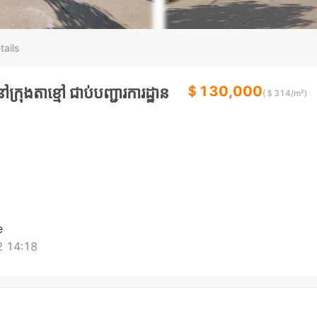
tails
＄130,000
រុងតាខ្មៅ ជាប់បញ្ជារការដ្ឋាន
(＄
314
/m²)
e
 14:18