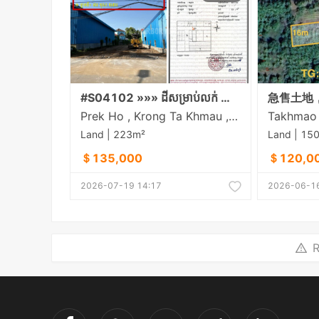
#S04102 »»» ដីសម្រាប់លក់ នៅព្រែកហូរ ក្រុងតាខ្មៅ ជាប់ផ្លូវបេតុង មានប្រព័ន្ធទឹកភ្លើងរដ្ឋរួចរាល់
Prek Ho , Krong Ta Khmau , Kandal
Land | 223m²
Land | 15
＄135,000
＄120,0
2026-07-19 14:17
2026-06-16
R