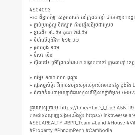
#S04093
»»» ដីខ្នាតវីឡា សម្រាប់លក់ នៅក្រុងតាខ្មៅ ជាប់បញ្ជារការដ្ឋាន
» ភ្ជាប់ប្រពន្ធ័លូ ទឹកស្អាត និងអគ្គីសនីរួចជាស្រេច
» ខ្នាតដី៖ ១៤.៥ម គុណ ២៨.៥ម
» ទំហំលើប្លង់រឹង៖ ៤១៤ ម២
» ផ្លូវបេតុង ១០ម
» ទិស៖ លិច
» ស្ថិតនៅ៖ ភូមិព្រែកសំរោង២ សង្កាត់តាខ្មៅ ក្រុងតាខ្មៅ ខេត
» តម្លៃ៖ ១៣០,០០០ ដុល្លារ
» ផ្ទេរកម្មសិទ្ធិ៖ វិញ្ញាបនបត្រសម្គាល់ម្ចាស់អចលនវត្ថុ ប្លង់រ
» ទំនាក់ទំនងជាមួយភ្នាក់ងារទទួលសិទ្ធិលក់ផ្តាច់មុខ
គ្រុបតេឡេក្រាម៖ https://t.me/+LxD_l_Ua3IA5NTI9
តាមដានបណ្តាញសង្គមយើងខ្ញុំ៖ https://linktr.ee/selar
#SELAREALTY #BPR_Team #Land #House #Vil
#Property #PhnomPenh #Cambodia