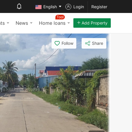
English
Login
Register
Tool
ts
News
Home loans
Add Property
Follow
Share