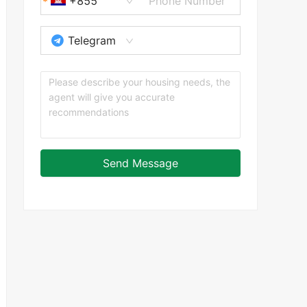
+855
Telegram
Send Message