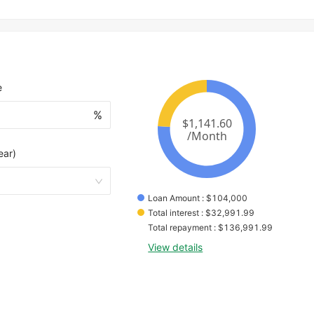
e
%
ear)
Loan Amount
 : 
$
104,000
Total interest
 : 
$
32,991.99
Total repayment
 : 
$
136,991.99
View details