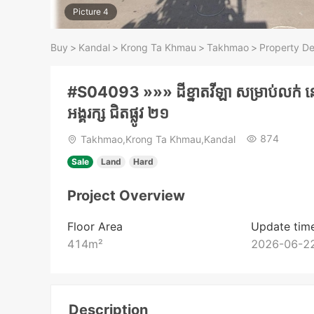
Picture 4
Buy
>
Kandal
>
Krong Ta Khmau
>
Takhmao
>
Property De
#S04093 »»» ដីខ្នាតវីឡា សម្រាប់លក់ នៅក្
អង្គរក្ស ជិតផ្លូវ ២១
874
Takhmao,Krong Ta Khmau,Kandal
Sale
Land
Hard
Project Overview
Floor Area
Update tim
414
m²
2026-06-22
Description