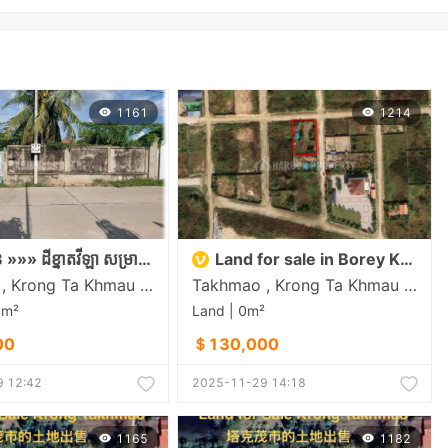
1161
1214
#S04093 »»» ដីខ្នាតវីឡា សម្រាប់លក់ នៅក្រុងតាខ្មៅ ជាប់បញ្ជារការដ្ឋានអង្គរក្ស ជិតផ្លូវ ២១
Land for sale in Borey Kaing Meng near New Airport
Takhmao , Krong Ta Khmau , Kandal
Takhmao , Krong Ta Khmau , Kandal
4m²
Land | 0m²
00
＄130,000
 12:42
2025-11-29 14:18
1165
1182