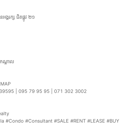
អង្គរក្ស ជិតផ្លូវ ២១
្តកណ្តាល
ឹង LMAP
៖ 069239595 | 095 79 95 95 | 071 302 3002
ealty
la #Condo #Consultant #SALE #RENT #LEASE #BUY