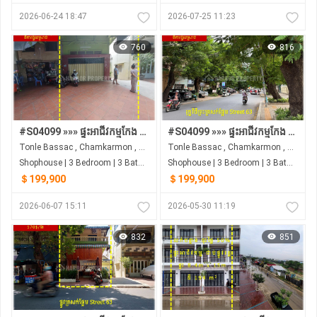
2026-06-24 18:47
2026-07-25 11:23
760
816
#S04099 »»» ផ្ទះអាជីវកម្មកែង ផ្លូវត្រសក់ផ្អែម St 63 ក្រោយព្រឹទ្ធសភា នៅទន្លេបាសាក់ លក់បន្ទាន់ ជុំវិញស្ថាប័នរដ្ឋ និង ស្ថានទូត ...
#S04099 »»» ផ្ទះអាជីវកម្មកែង ផ្លូវត្រសក់ផ្អែម St 63 ក្រោយព្រឹទ្ធសភា នៅទន្លេបាសាក់ លក់បន្ទាន់ ជុំវិញស្ថាប័នរដ្ឋ និង ស្ថានទូត ...
Tonle Bassac , Chamkarmon , Phnom Penh
Tonle Bassac , Chamkarmon , Phnom Penh
Shophouse | 3 Bedroom | 3 Bathroom | 0m²
Shophouse | 3 Bedroom | 3 Bathroom | 0m²
＄199,900
＄199,900
2026-06-07 15:11
2026-05-30 11:19
832
851