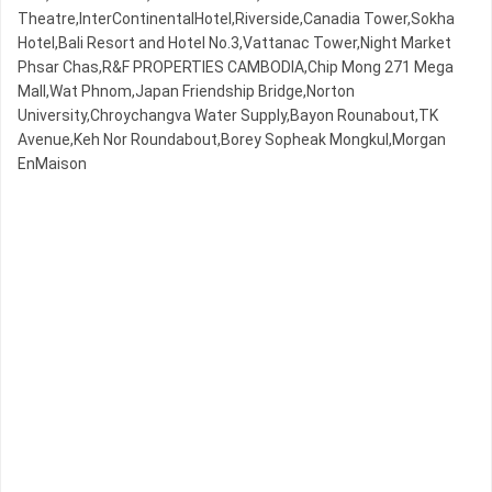
Theatre,InterContinentalHotel,Riverside,Canadia Tower,Sokha
Hotel,Bali Resort and Hotel No.3,Vattanac Tower,Night​​ Market​
Phsar Chas,R&F PROPERTIES CAMBODIA,Chip Mong 271 Mega
Mall,Wat Phnom,Japan Friendship Bridge,Norton
University,Chroychangva Water Supply,Bayon Rounabout,TK
Avenue,Keh Nor Roundabout,Borey Sopheak Mongkul,Morgan
EnMaison