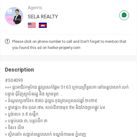
Agents
SELA REALTY
Please click on phone number to call and Don't forget to mention that
you found this ad on harbor-property.com
Description
#S04099
»»» ផ្ទះអាជីវកម្មកែង ផ្លូវត្រសក់ផ្អែម St 63 ក្រោយព្រឹទ្ធសភា នៅទន្លេបាសាក់ លក់
បន្ទាន់ ជុំវិញស្ថាប័នរដ្ឋ និង ស្ថានទូត ...
» ចំណូលប្រចាំខែ៖ ៥៧០ ដុល្លារ កុងត្រារហូតដល់ឆ្នាំ ២០២៩
» ខ្នាតផ្ទះ៖ ៥ម គុណ ៧ម, សល់ដីខាងមុខ ៥ម និងកែងច្រកផ្លូវ ៤ម
» ប្លង់សេ៖ ១.៥ សន្លឹក
» បន្ទប់គេង ៣, បន្ទប់ទឹក ៣
» ទិស៖ លិច
» ស្ថិតនៅ៖ សង្កាត់ទន្លេបាសាក់ ខណ្ឌចំការមន ភ្នំពេញ