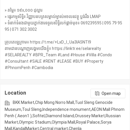
» តម្លៃ៖ ១៩x,០០០ ដុល្លារ
» ផ្ទេរកម្មសិទ្ធិ៖ វិញ្ញាបនបត្រសម្គាល់ម្ចាស់អចលនវត្ថុ ប្លង់រឹង LMAP
» ទំនាក់ទំនងជាមួយភ្នាក់ងារទទួលសិទ្ធិលក់ផ្តាច់មុខ៖ 069239595 | 095 79 95
95 | 071 302 3002
គ្រុបតេឡេក្រាម៖ https://t.me/+LxD_l_Ua3IA5NTI9
តាមដានបណ្តាញសង្គមយើងខ្ញុំ៖ https://linktr.ee/selarealty
#SELAREALTY #BPR_Team #Land #House #Villa #Condo
#Consultant #SALE #RENT #LEASE #BUY #Property
#PhnomPenh #Cambodia
Location
Open map
BKK Market,Chip Mong Norro Mall,Tuol Sleng Genocide
Museum,Toul Sleng,Independence monument,AEON Mall Phnom
Penh ( Aeon1 ),Sofitel,Diamond Island,Orussey​​​​ Market,Russian
Market,Olympic​​ Stadium,Olympia Mall,Royal Palace,Sorya
Mall,KandalMarket,Central market,Chenla