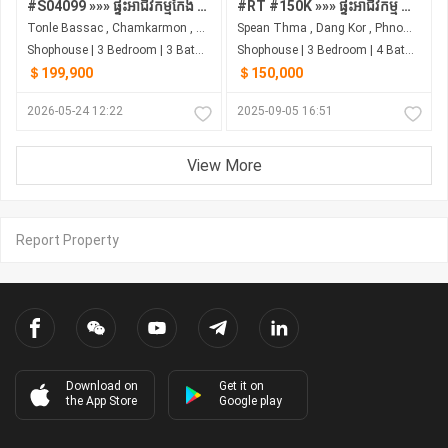
#S04099 »»» ផ្ទះអាជីវកម្មកែង ផ្លូវត្រសក់ផ្អែម St 63 ក្រោយព្រឹទ្ធសភា នៅទន្លេបាសាក់ លក់បន្ទាន់ ជុំវិញស្ថាប័នរដ្ឋ និង ស្ថានទូត ...
#RT #150K »»» ផ្ទះអាជីវកម្ម ២ល្វែង ទំលាយចូលគ្នា លក់បន្ទាន់ ក្រោមតម្លៃទីផ្សារ ៥០% ជាប់ផ្លូវរដ្ឋ ២០ម ទល់មុខស្ទឹងព្រែកត្នោត
Tonle Bassac , Chamkarmon , Phnom Penh
Spean Thma , Dang Kor , Phnom Penh
Shophouse | 3 Bedroom | 3 Bathroom | 0m²
Shophouse | 3 Bedroom | 4 Bathroom | 0m²
＄199,900
＄150,000
2026-05-24 12:22
2025-09-05 16:51
View More
Report Property
Download on
Get it on
the App Store
Google play