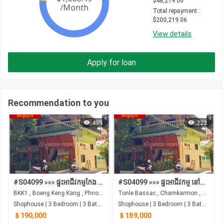
$
48,219.06
Total repayment
 : 
$
200,219.06
View details
Apply for loan
Recommendation to you
495
222
#S04099 »»» ផ្ទះអាជីវកម្មកែង ផ្លូវត្រសក់ផ្អែម St 63 ក្រោយព្រឹទ្ធសភា នៅទន្លេបាសាក់ លក់បន្ទាន់ ជុំវិញស្ថាប័នរដ្ឋ និង ស្ថានទូត ...
#S04099 »»» ផ្ទះអាជីវកម្ម នៅផ្លូវត្រសក់ផ្អែម St 63 ក្រោយព្រឹទ្ធសភា សង្កាត់ទន្លេបាសាក់ លក់បន្ទាន់ ជុំវិញស្ថាប័នរដ្ឋ និង ស្ថានទូត ...
BKK1 , Boeng Keng Kang , Phnom Penh
Tonle Bassac , Chamkarmon , Phnom Penh
Shophouse | 3 Bedroom | 3 Bathroom | 0m²
Shophouse | 3 Bedroom | 3 Bathroom | 0m²
＄190,000
＄189,000