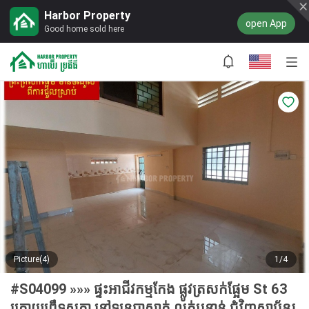
Harbor Property
open App
Good home sold here
Picture(4)
1/4
#S04099 »»» ផ្ទះអាជីវកម្មកែង ផ្លូវត្រសក់ផ្អែម St 63
ក្រោយព្រឹទ្ធសភា នៅទន្លេបាសាក់ លក់បន្ទាន់ ជុំវិញស្ថាប័នរ