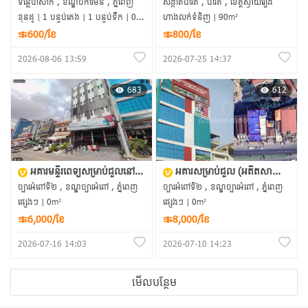
ទន្លេបាសាក់ , ខណ្ឌចំការមន , ភ្នំពេញ
សង្កាត់បាវិត , បាវិត , ខេត្តស្វាយរៀង
ខុនដូ | 1 បន្ទប់គេង | 1 បន្ទប់ទឹក | 0m²
ហាងលក់ទំនិញ | 90m²
＄600/ខែ
＄800/ខែ
2026-08-06 13:59
2026-07-25 14:37
683
612
អគារមន្ទីរពេទ្យសម្រាប់ជួលនៅច្បារអំពៅ ២ ភ្នំពេញ
អគារសម្រាប់ជួល (អតីតសាលាអន្តរជាតិអាមេរិក) | នៅច្បារអំពៅ ២
ច្បារអំពៅទី២ , ខណ្ឌច្បារអំពៅ , ភ្នំពេញ
ច្បារអំពៅទី២ , ខណ្ឌច្បារអំពៅ , ភ្នំពេញ
ផ្សេងៗ | 0m²
ផ្សេងៗ | 0m²
＄6,000/ខែ
＄8,000/ខែ
2026-07-16 14:03
2026-07-10 14:23
មើលបន្ថែម