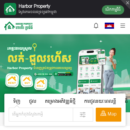
Harbor Property
បើក​កម្មវិធី
ស្វែងរកអចលនទ្រព្យនៅកម្ពុជា
ទិញ
ជួល
គម្រោងអភិវឌ្ឍន៍ថ្មី
ការជួលរយៈពេលខ្លី
ដី
Map