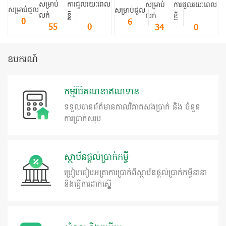
សម្រាប់
ការជួលរយៈពេល
សម្រាប់
ការជួលរយៈពេល
សម្រាប់ជួល
សម្រាប់ជួល
លក់
ខ្លី
លក់
ខ្លី
0
6
55
0
34
0
ឧបករណ៍
កម្មវិធីគណនាឥណទាន
ទទួលបានព័ត៌មានកាលវិភាគសងប្រាក់ និង ចំនួន
ការប្រាក់សរុប
ស្ថាប័នផ្តល់ប្រាក់កម្ចី
ប្រៀបធៀបអត្រាការប្រាក់ពីស្ថាប័នផ្តល់ប្រាក់កម្ចីនានា
និងធ្វេីការដាក់ស្នេី