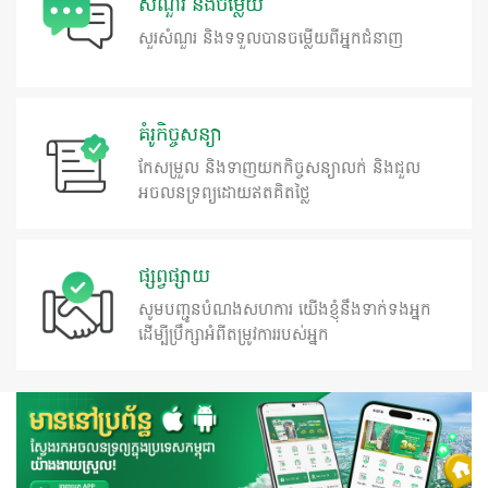
សំណួរ និងចម្លើយ
សួរសំណួរ និងទទួលបានចម្លេីយពីអ្នកជំនាញ
គំរូកិច្ចសន្យា
កែសម្រួល និងទាញយកកិច្ចសន្យាលក់ និងជួល
អចលនទ្រព្យដោយឥតគិតថ្លៃ
ផ្សព្វផ្សាយ
សូមបញ្ជូនបំណងសហការ យើងខ្ញុំនឹងទាក់ទងអ្នក
ដើម្បីប្រឹក្សាអំពីតម្រូវការរបស់អ្នក