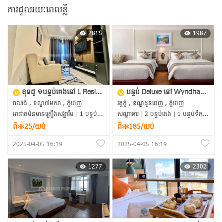
ការជួលរយៈពេលខ្លី
2815
1987
ខុនដូ ១បន្ទប់គេងនៅ L Residence, បុរីកីឡា
បន្ទប់ Deluxe នៅ Wyndham Grand Phnom Penh Capital
វាលវង់ , ខណ្ឌ៧មករា , ភ្នំពេញ
វត្តភ្នំ , ខណ្ឌដូនពេញ , ភ្នំពេញ
អាផាតមិនមានគ្រឿងសង្ហារឹម | 1 បន្ទប់គេង | 1 បន្ទប់ទឹក | 48m²
សណ្ឋាគារ | 2 បន្ទប់គេង | 1 បន្ទប់ទឹក | 60m²
ពី＄25/យប់
ពី＄185/យប់
2025-04-05 16:19
2025-04-05 16:19
1277
2302