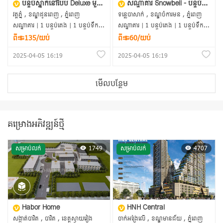
បន្ទប់ស្នាក់នៅបែប Deluxe មួយបន្ទប់គេង នៅ Wyndham Grand Phnom Penh Capital
សណ្ឋាគារ Snowbell - បន្ទប់គ្រែពីរធំប្រណីត
វត្តភ្នំ , ខណ្ឌដូនពេញ , ភ្នំពេញ
ទន្លេបាសាក់ , ខណ្ឌចំការមន , ភ្នំពេញ
សណ្ឋាគារ | 1 បន្ទប់គេង | 1 បន្ទប់ទឹក | 47m²
សណ្ឋាគារ | 1 បន្ទប់គេង | 1 បន្ទប់ទឹក | 32m²
ពី＄135/យប់
ពី＄60/យប់
2025-04-05 16:19
2025-04-05 16:19
មើលបន្ថែម
គម្រោងអភិវឌ្ឍន៍ថ្មី
1749
4707
សម្រាប់លក់
សម្រាប់លក់
Habor Home
HNH Central
សង្កាត់បាវិត , បាវិត , ខេត្តស្វាយរៀង
ចាក់អង្រែលើ , ខណ្ឌមានជ័យ , ភ្នំពេញ