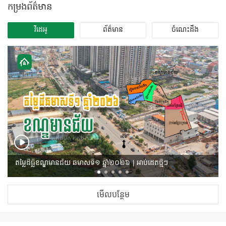
កម្រងព័ត៌មាន
វីដេអូ
ព័ត៌មាន
ចំណេះដឹង
តម្លៃដីធ្លីខណ្ឌមានជ័យ ឆមាសទី១ ឆ្នាំ២០២៦ | អាប់ដេតថ្មីៗ
មើលបន្ថែម