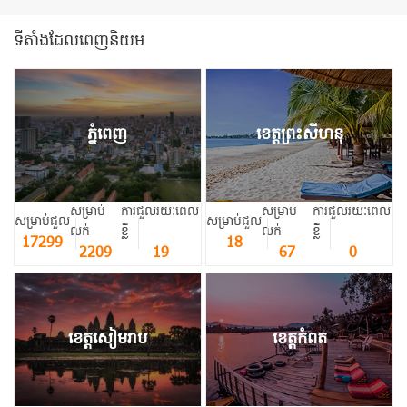
ទីតាំងដែលពេញនិយម
ភ្នំពេញ
ខេត្តព្រះសីហនុ
សម្រាប់
ការជួលរយៈពេល
សម្រាប់
ការជួលរយៈពេល
សម្រាប់ជួល
សម្រាប់ជួល
លក់
ខ្លី
លក់
ខ្លី
17299
18
2209
19
67
0
ខេត្តសៀមរាប
ខេត្តកំពត