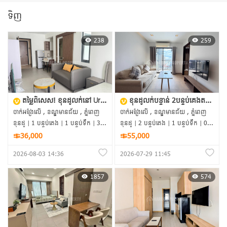
ទិញ
238
259
តម្លៃពិសេស! ខុនដូលក់នៅ Urban Village Phase II | ជិត AEON 3
ខុនដូលក់បន្ទាន់ 2បន្ទប់គេងតម្លៃ ក្រោមទីផ្សារ – នៅ Urban Village គម្រោងទី ១!
ចាក់អង្រែលើ , ខណ្ឌមានជ័យ , ភ្នំពេញ
ចាក់អង្រែលើ , ខណ្ឌមានជ័យ , ភ្នំពេញ
ខុនដូ | 1 បន្ទប់គេង | 1 បន្ទប់ទឹក | 38m²
ខុនដូ | 2 បន្ទប់គេង | 1 បន្ទប់ទឹក | 0m²
＄36,000
＄55,000
2026-08-03 14:36
2026-07-29 11:45
1857
574