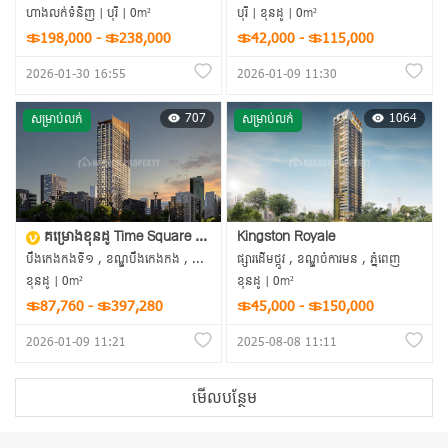
ហាងលក់ទំនិញ | បុរី | 0m²
បុរី | ខុនដូ | 0m²
＄198,000 - ＄238,000
＄42,000 - ＄115,000
2026-01-30 16:55
2026-01-09 11:30
707
1064
សម្រាប់លក់
សម្រាប់លក់
គម្រោងខុនដូ Time Square 9: The Gatsby Residence បឹងកេងកង១
Kingston Royale
បឹងកេងកងទី១ , ខណ្ឌបឹងកេងកង , ភ្នំពេញ
ផ្សារដើមថ្កូវ , ខណ្ឌចំការមន , ភ្នំពេញ
ខុនដូ | 0m²
ខុនដូ | 0m²
＄87,760 - ＄397,280
＄45,000 - ＄150,000
2026-01-09 11:21
2025-08-08 11:11
មើលបន្ថែម