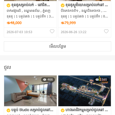
ខុនដូសម្រាប់លក់ – នៅជិតផ្សារទំនើប Chip Mong 271 និង AEON 3
ខុនដូស្ទូឌីយោសម្រាប់លក់នៅ The View Serviced Residence BKK1
ចាក់អង្រែលើ , ខណ្ឌមានជ័យ , ភ្នំពេញ
បឹងកេងកងទី១ , ខណ្ឌបឹងកេងកង , ភ្នំពេញ
ខុនដូ | 1 បន្ទប់គេង | 1 បន្ទប់ទឹក | 38m²
ខុនដូ | 1 បន្ទប់គេង | 1 បន្ទប់ទឹក | 0m²
＄48,000
＄79,999
2026-07-03 10:53
2026-06-26 13:22
មើលបន្ថែម
ជួល
466
1565
បន្ទប់ Studio សម្រាប់ជួលនៅអគារ The Peak
ហាងអាជីវកម្មសម្រាប់ជួលនៅ គម្រោង Happy City ក្រុងបាវិត