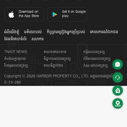
ដីសម្រាប់លក់នៅភ្នំពេញ
Download on
Get it on Google
the App Store
play
ដីសម្រាប់លក់នៅខណ្ឌសែនសុខ
ខុនដូសម្រាប់លក់នៅភ្នំពេញ
អំពីយើងខ្ញុំ
មតិយោបល់
កិច្ចព្រមព្រៀងអ្នកប្រើប្រាស់
គោលការណ៍ឯកជន
ខុនដូសម្រាប់លក់នៅខណ្ឌចំការមន
ផែនទីគេហទំព័រ
សហការ
ខុនដូសម្រាប់លក់នៅខណ្ឌទួលគោក
TNAOT NEWS
គណនាឥណទាន
កម្ចីអចលនទ្រព្យ
តំបន់សក្តានុពល
និន្នាការអចលនទ្រព្យ
ព័ត៌មានអចលនទ្រព្យ
ខុនដូសម្រាប់លក់នៅខណ្ឌជ្រោយចង្វារ
វីដេអូអចលនទ្រព្យ
គណនីភ្នាក់ងារ
App អចលនទ្រព្យ
ខុនដូសម្រាប់លក់នៅខេត្តព្រះសីហនុ
Copyright ©
2026
HARBOR PROPERTY CO., LTD.
អត្តលេខអាជ្ញាប័ណ្ណ៖:
បុរីសម្រាប់លក់នៅភ្នំពេញ
E-19-286
បុរីសម្រាប់លក់នៅខេត្តព្រះសីហនុ
អាផាតមិនសម្រាប់ជួលនៅសង្កាត់ទន្លេបាសាក់
អាផាតមិនសម្រាប់ជួលនៅសង្កាត់ទួលទំពូងទី១
ផ្ទះអាជីវកម្មសម្រាប់ជួលនៅភ្នំពេញ