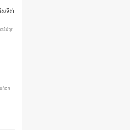
ើសទីតាំ
ំខាន់បំផុត
ៀបចំឯក