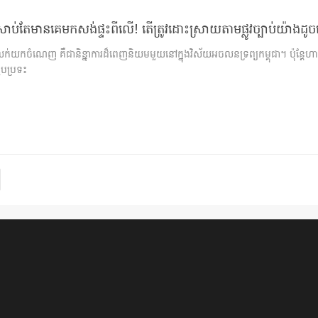
ប់តែមានគេមកសង់ផ្ទះពីលើ! តើត្រូវដោះស្រាយតាមផ្លូវច្បាប់យ៉ាងដូចម
ក់យកចំណេញ គឺជានិន្នាការដ៏ពេញនិយមមួយនៅក្នុងវិស័យអចលនទ្រព្យកម្ពុជា។ ប៉ុន្តែហា
ួបប្រទះ