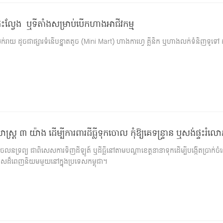
្ទះល្វែង ឬទីតាំងសម្រាប់បើកហាងអាជីវកម្ម
លក់រាយ ដូចជាផ្សារទំនើបខ្នាតតូច (Mini Mart) ហាងកាហ្វេ គ្លីនិក ឬហាងលក់ទំនិញទូទៅ កត
ិធីសាស្ត្រ ៣ យ៉ាង ដើម្បីការពារដីធ្លីទុកចោល កុំឱ្យគេទន្ទ្រាន ឬសង់ផ្ទះរ
លនទ្រព្យ ជាពិសេសការទិញដីឡូត៍ ឬដីធ្លីនៅតាមបណ្តាខេត្តនានាទុកដើម្បីបង្កើតប្រាក់
សដ៏ពេញនិយមមួយនៅក្នុងប្រទេសកម្ពុជា។