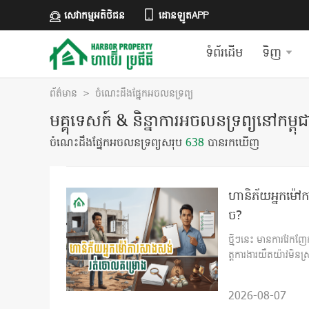
សេវាកម្មអតិថិជន
ដោនឡូតAPP
ទំព័រដើម
ទិញ
ព័ត៌មាន
>
ចំណេះដឹងផ្នែកអចលនទ្រព្យ
មគ្គុទេសក៍ & និន្នាការអចលនទ្រព្យនៅកម្ពុជ
ចំណេះដឹងផ្នែកអចលនទ្រព្យសរុប​
638
បាន​រក​ឃើញ
ហានិភ័យអ្នកម៉ៅក
ច?
ថ្មីៗនេះ មានការវែក
ត្តការងារយឺតយ៉ាវមិន
2026-08-07