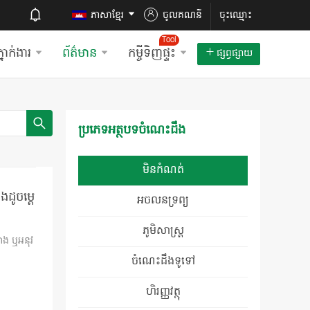
ភាសាខ្មែរ
ចូលគណនី
ចុះឈ្មោះ
Tool
្នាក់ងារ​
ព័ត៌មាន
កម្ចីទិញផ្ទះ
ផ្សព្វផ្សាយ
ប្រភេទអត្ថបទចំណេះដឹង
មិនកំណត់
ដូចម្តេ
អចលនទ្រព្យ
ភូមិសាស្រ្ត
ោង ឬអនុវ
ចំណេះដឹងទូទៅ
ហិរញ្ញវត្ថុ