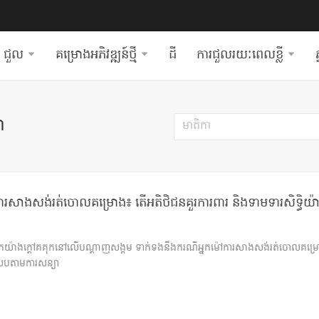
ជួល
គម្រោងអភិវឌ្ឍន៍ថ្មី
ដី
ការជួលរយៈពេលខ្លី
ភ
ា
ារសាងសង់រត់ចោលគម្រោង៖ តើអតិថិជនគួរការពារ និងទាមទារសិទ្ធិយ៉ាង
ញែកយ៉ាងក្តៅគគុកនៅលើបណ្តាញសង្គម ទាក់ទងនឹងករណីអ្នកម៉ៅការសាងសង់រត់ចោលគម្រ
ស្របតាមការសន្យា