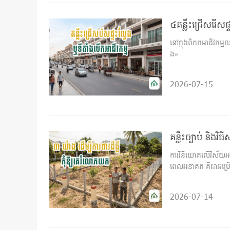
៤គន្លឹះជ្រើសរើសផ
នៅក្នុងពិភពអាជីវកម្ម
ង»
2026-07-15
គន្លឹះច្បាប់ និងវ
ការវិនិយោគលើវិស័យអច
ពេលអនាគត គឺជាជម្រើ
2026-07-14