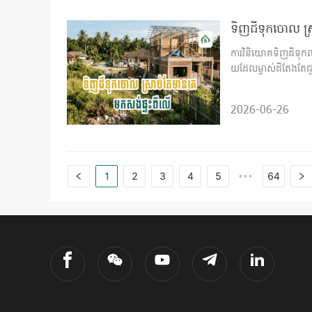
ទិញដីទុកចោល ស្រា
ការវិនិយោគទិញដីទុកល
យដែលម្ចាស់ដីតែងតែជ
2026-06-26
1
2
3
4
5
64
•••