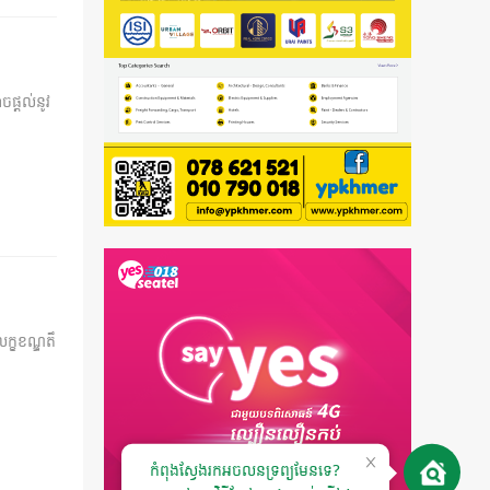
ផ្តល់នូវ
ក្ខខណ្ឌតឹ
កំពុងស្វែងរកអចលនទ្រព្យមែនទេ?