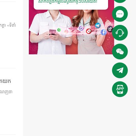
សាកល្បងកម្មវិធីស្វែងរកផ្ទះរបស់យើង!
្តា «ទីតាំ
ំលោភយក
ចំណេញនា