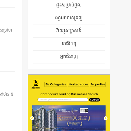
ផ្ទះសម្រាប់ជួល
ពន្ធអចលនទ្រព្យ
េសប្រហែ
វីដេអូសម្ភាសន៍
អាជីវកម្ម
អ្នកជំនាញ
នៅឋាន និ