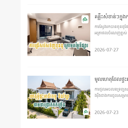
គន្លឹះសំខាន់ៗក្នុ
ការស្វែងរកបានខុនដូដ
អត្រាផលចំណេញខ្ពស់
2026-07-27
មូលហេតុដែលផ្ទះអា
ការជួលអចលនទ្រព្យសម្រ
ងរ៉ឹងជាងការជួលសម្រាប
2026-07-23