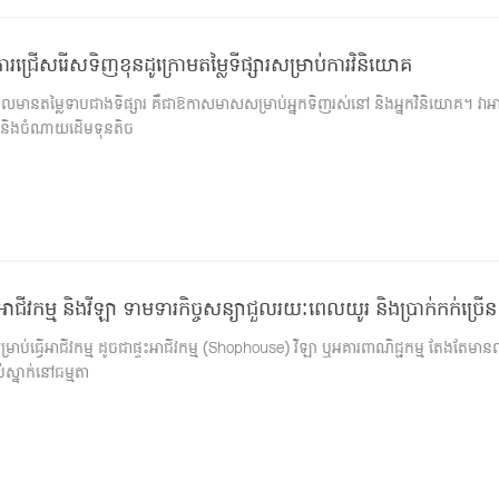
ងការជ្រើសរើសទិញខុនដូក្រោមតម្លៃទីផ្សារសម្រាប់ការវិនិយោគ
ែលមានតម្លៃទាបជាងទីផ្សារ គឺជាឱកាសមាសសម្រាប់អ្នកទិញរស់នៅ និងអ្នកវិនិយោគ។ វាអាច
 និងចំណាយដើមទុនតិច
ជីវកម្ម និងវីឡា ទាមទារកិច្ចសន្យាជួលរយៈពេលយូរ និងប្រាក់កក់ច្រើន
ាប់ធ្វើអាជីវកម្ម ដូចជាផ្ទះអាជីវកម្ម (Shophouse) វីឡា ឬអគារពាណិជ្ជកម្ម តែងតែមានល
់ស្នាក់នៅធម្មតា