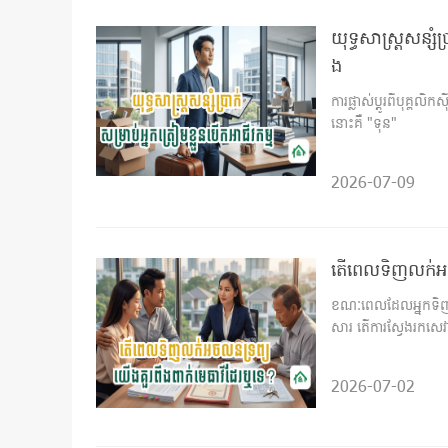
យុទ្ធសាស្ត្រសន្ស
ង
ការផ្លាស់ប្តូរពីបុគ្គលិ
នោះគឺ "ទុន"
2026-07-09
តើពេលទិញលក់អចល
ខណៈពេលដែលអ្នកទិញនិង
សារ តើការស្វែងរកសេវ
2026-07-02