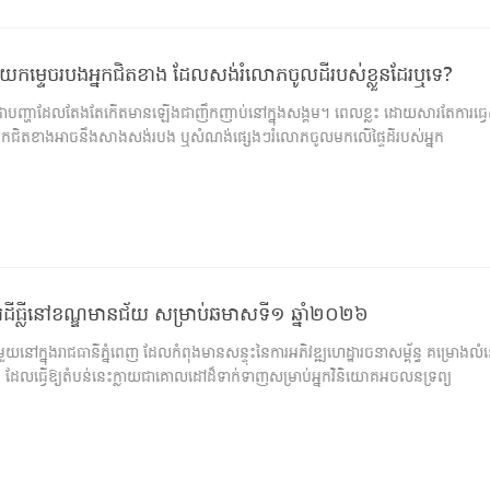
ាយកម្ទេចរបងអ្នកជិតខាង ដែលសង់រំលោភចូលដីរបស់ខ្លួនដែរឬទេ?
្លី គឺជាបញ្ហាដែលតែងតែកើតមានឡើងជាញឹកញាប់នៅក្នុងសង្គម។ ពេលខ្លះ ដោយសារតែការធ្វ
កជិតខាងអាចនឹងសាងសង់របង ឬសំណង់ផ្សេងៗរំលោភចូលមកលើផ្ទៃដីរបស់អ្នក
្សារដីធ្លីនៅខណ្ឌមានជ័យ សម្រាប់ឆមាសទី១ ឆ្នាំ២០២៦
នៅក្នុងរាជធានីភ្នំពេញ ដែលកំពុងមានសន្ទុះនៃការអភិវឌ្ឍហេដ្ឋារចនាសម្ព័ន្ធ គម្រោងលំ
ើន ដែលធ្វើឱ្យតំបន់នេះក្លាយជាគោលដៅដ៏ទាក់ទាញសម្រាប់អ្នកវិនិយោគអចលនទ្រព្យ