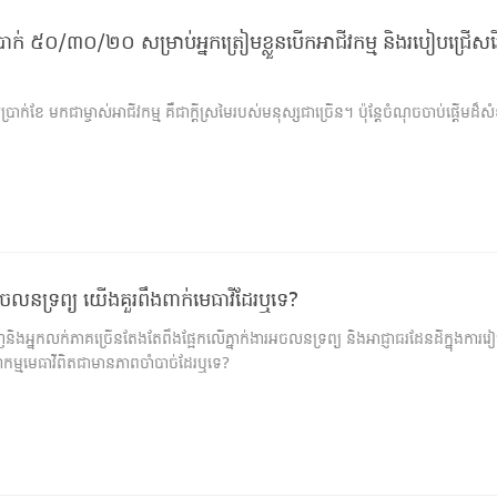
ំប្រាក់ ៥០/៣០/២០ សម្រាប់អ្នកត្រៀមខ្លួនបើកអាជីវកម្ម និងរបៀបជ្រើសរ
កស៊ីប្រាក់ខែ មកជាម្ចាស់អាជីវកម្ម គឺជាក្តីស្រមៃរបស់មនុស្សជាច្រើន។ ប៉ុន្តែចំណុចចាប់ផ្តើមដ៏ស
នទ្រព្យ យើងគួរពឹងពាក់មេធាវីដែរឬទេ?
អ្នកលក់ភាគច្រើនតែងតែពឹងផ្អែកលើភ្នាក់ងារអចលនទ្រព្យ និងអាជ្ញាធរដែនដីក្នុងការរ
ាកម្មមេធាវីពិតជាមានភាពចាំបាច់ដែរឬទេ?