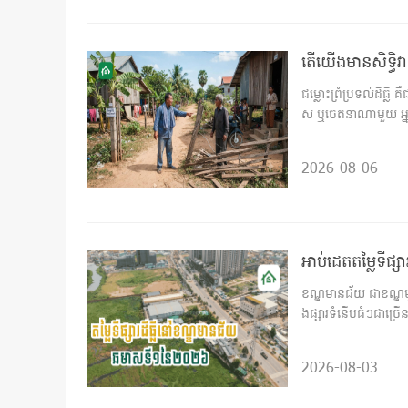
តើយើងមានសិទ្ធិវ
ជម្លោះព្រំប្រទល់ដីធ
ស ឬចេតនាណាមួយ អ្ន
2026-08-06
អាប់ដេតតម្លៃទីផ
ខណ្ឌមានជ័យ ជាខណ្ឌមួយ
ងផ្សារទំនើបធំៗជាច្រ
2026-08-03