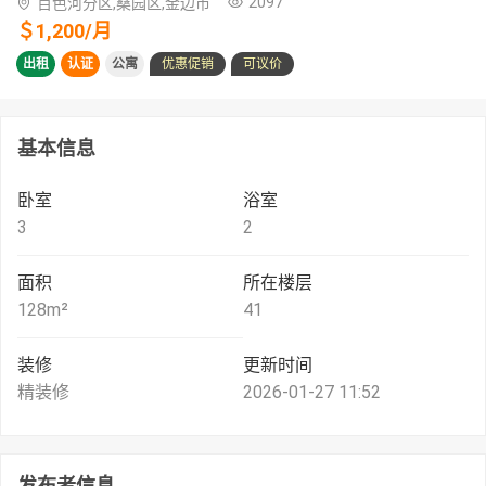
2097
百色河分区,桑园区,金边市
＄
1,200
/
月
出租
认证
公寓
优惠促销
可议价
基本信息
卧室
浴室
3
2
面积
所在楼层
128
m²
41
装修
更新时间
精装修
2026-01-27 11:52
发布者信息