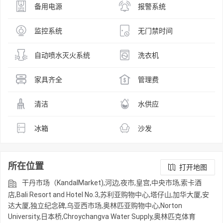
备用电源
报警系统
监控系统
无门禁时间
自动喷水灭火系统
洗衣机
家具齐全
管理费
清洁
水供应
冰箱
沙发
所在位置
打开地图
干丹市场（KandalMarket),河边,夜市,皇宫,中央市场,索卡酒
店,Bali Resort and Hotel No.3,苏利亚购物中心,塔仔山,加华大厦,安
达大厦,独立纪念碑,乌亚西市场,奥林匹亚购物中心,Norton
University,日本桥,Chroychangva Water Supply,奥林匹克体育