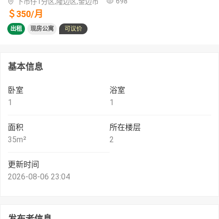
698
下市仔1分区,隆边区,金边市
＄
350
/
月
出租
现房公寓
可议价
基本信息
卧室
浴室
1
1
面积
所在楼层
35
m²
2
更新时间
2026-08-06 23:04
发布者信息