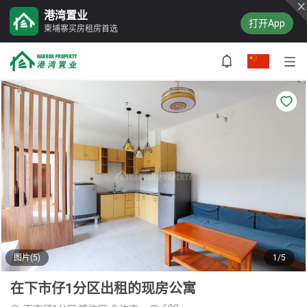
港湾置业
打开App
柬埔寨买房租房首选
图片(5)
1/5
在下市仔1分区出租的现房公寓