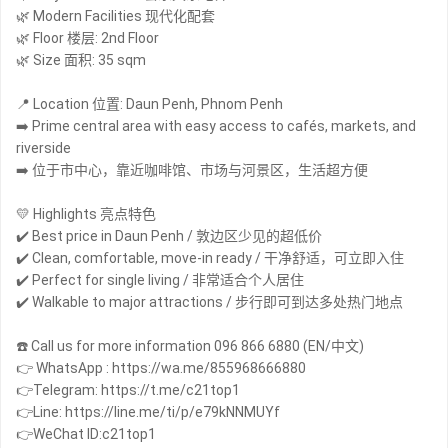
🌿 Modern Facilities 现代化配套
🌿 Floor 楼层: 2nd Floor
🌿 Size 面积: 35 sqm
📍 Location 位置: Daun Penh, Phnom Penh
➡️ Prime central area with easy access to cafés, markets, and
riverside
➡️ 位于市中心，靠近咖啡馆、市场与河景区，生活超方便
💛 Highlights 亮点特色
✔️ Best price in Daun Penh / 敦边区少见的超低价
✔️ Clean, comfortable, move-in ready / 干净舒适，可立即入住
✔️ Perfect for single living / 非常适合个人居住
✔️ Walkable to major attractions / 步行即可到达多处热门地点
☎️ Call us for more information 096 866 6880 (EN/中文)
👉 WhatsApp : https://wa.me/855968666880
👉Telegram: https://t.me/c21top1
👉Line: https://line.me/ti/p/e79kNNMUYf
👉WeChat ID:c21top1