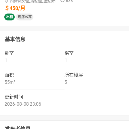
638
四臂湾分区,隆边区,金边市
＄
450
/
月
出租
现房公寓
基本信息
卧室
浴室
1
1
面积
所在楼层
55
m²
5
更新时间
2026-08-08 23:06
发布者信息