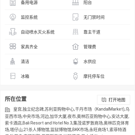
备用电源
阳台
监控系统
无门禁时间
自动喷水灭火系统
靠主干道
家具齐全
管理费
清洁
水供应
冰箱
摩托停车位
所在位置
打开地图
皇宫,独立纪念碑,苏利亚购物中心,干丹市场（KandalMarket),乌
亚西市场,中央市场,河边,加华大厦,夜市,奥林匹亚购物中心,安达大厦,
索卡酒店,Bali Resort and Hotel No.3,集茂诺罗敦商场,奥林匹克体育
场,塔仔山,21杀人博物馆,监狱博物馆,BKK市场,永旺商场1,索菲特酒