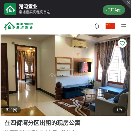
港湾置业
打开App
柬埔寨买房租房首选
图片(9)
1/9
在四臂湾分区出租的现房公寓