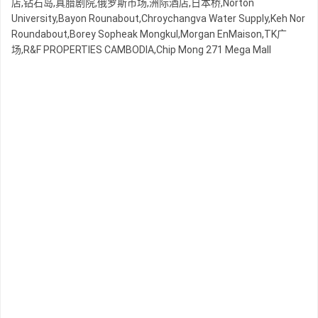
店,钻石岛,真腊剧院,俄罗斯市场,洲际酒店,日本桥,Norton
University,Bayon Rounabout,Chroychangva Water Supply,Keh Nor
Roundabout,Borey Sopheak Mongkul,Morgan EnMaison,TK广
场,R&F PROPERTIES CAMBODIA,Chip Mong 271 Mega Mall