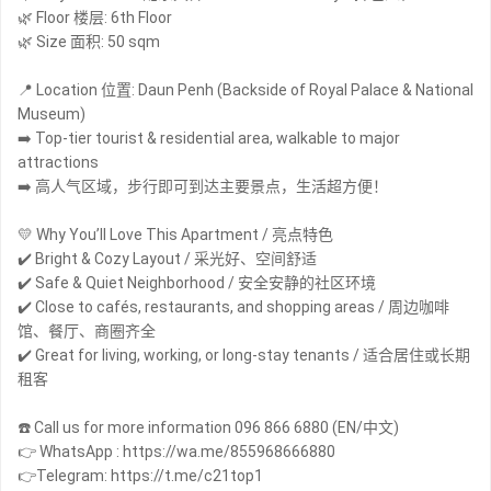
🌿 Floor 楼层: 6th Floor
🌿 Size 面积: 50 sqm
📍 Location 位置: Daun Penh (Backside of Royal Palace & National
Museum)
➡️ Top-tier tourist & residential area, walkable to major
attractions
➡️ 高人气区域，步行即可到达主要景点，生活超方便！
💛 Why You’ll Love This Apartment / 亮点特色
✔️ Bright & Cozy Layout / 采光好、空间舒适
✔️ Safe & Quiet Neighborhood / 安全安静的社区环境
✔️ Close to cafés, restaurants, and shopping areas / 周边咖啡
馆、餐厅、商圈齐全
✔️ Great for living, working, or long-stay tenants / 适合居住或长期
租客
☎️ Call us for more information 096 866 6880 (EN/中文)
👉 WhatsApp : https://wa.me/855968666880
👉Telegram: https://t.me/c21top1