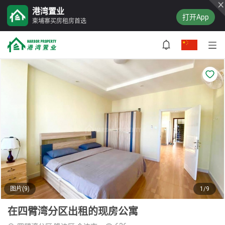
港湾置业
打开App
柬埔寨买房租房首选
图片(9)
1/9
在四臂湾分区出租的现房公寓