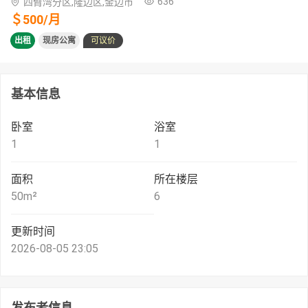
636
四臂湾分区,隆边区,金边市
＄
500
/
月
出租
现房公寓
可议价
基本信息
卧室
浴室
1
1
面积
所在楼层
50
m²
6
更新时间
2026-08-05 23:05
发布者信息