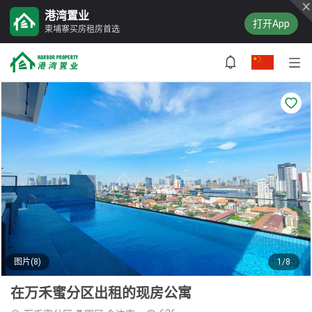
港湾置业
打开App
柬埔寨买房租房首选
图片(8)
1/8
在万禾蜜分区出租的现房公寓