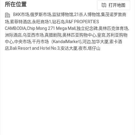
所在位置
打开地图
BKK市场,俄罗斯市场,监狱博物馆,21杀人博物馆,集茂诺罗敦商
场,索菲特酒店,永旺商场1,钻石岛,R&F PROPERTIES
CAMBODIA,Chip Mong 271 Mega Mall,独立纪念碑,奥林匹克体育场,
洲际酒店,乌亚西市场,真腊剧院,奥林匹亚购物中心,皇宫,苏利亚购物
中心,中央市场,干丹市场（KandalMarket),河边,加华大厦,索卡酒
店,Bali Resort and Hotel No.3,安达大厦,夜市,塔仔山