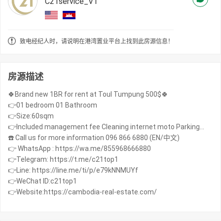
C21service_V1
致电经纪人时，请说明在港湾置业平台上找到此房源信息！
房源描述
🍀Brand new 1BR for rent at Toul Tumpung 500$🍀
👉01 bedroom 01 Bathroom
👉Size:60sqm
👉Included management fee Cleaning internet moto Parking…
☎️ Call us for more information 096 866 6880 (EN/中文)
👉 WhatsApp : https://wa.me/855968666880
👉Telegram: https://t.me/c21top1
👉Line: https://line.me/ti/p/e79kNNMUYf
👉WeChat ID:c21top1
👉Website:https://cambodia-real-estate.com/