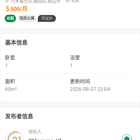
626
万禾蜜分区,桑园区,金边市
＄
500
/
月
出租
现房公寓
可议价
基本信息
卧室
浴室
1
1
面积
更新时间
60
m²
2026-08-07 23:04
发布者信息
经纪人