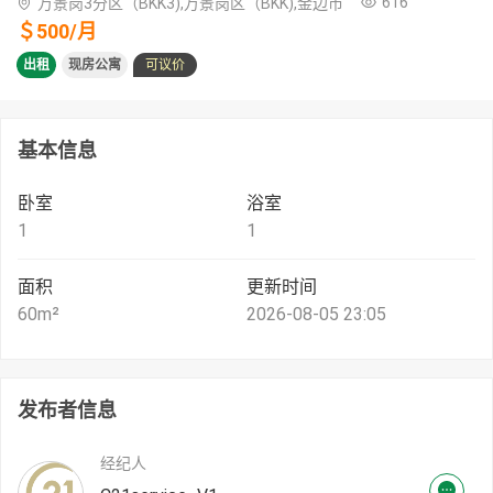
616
万景岗3分区（BKK3),万景岗区（BKK),金边市
＄
500
/
月
出租
现房公寓
可议价
基本信息
卧室
浴室
1
1
面积
更新时间
60
m²
2026-08-05 23:05
发布者信息
经纪人