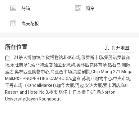
烤箱
窗帘
高天花板
所在位置
打开地图
21杀人博物馆,监狱博物馆,BKK市场,俄罗斯市场,集茂诺罗敦商
场,永旺商场1,索菲特酒店,独立纪念碑,奥林匹克体育场,钻石岛,洲际
酒店,奥林匹亚购物中心,乌亚西市场,真腊剧院,Chip Mong 271 Mega
Mall,R&F PROPERTIES CAMBODIA,皇宫,苏利亚购物中心,中央市场,
干丹市场（KandalMarket),加华大厦,河边,安达大厦,索卡酒店,Bali
Resort and Hotel No.3,夜市,塔仔山,日本桥,TK广场,Norton
University,Bayon Rounabout