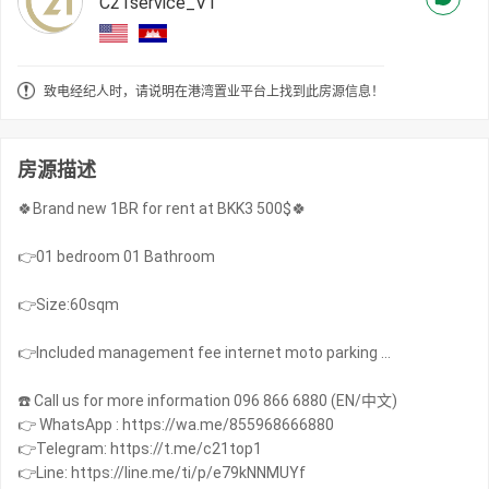
C21service_V1
致电经纪人时，请说明在港湾置业平台上找到此房源信息！
房源描述
🍀Brand new 1BR for rent at BKK3 500$🍀
👉01 bedroom 01 Bathroom
👉Size:60sqm
👉Included management fee internet moto parking …
☎️ Call us for more information 096 866 6880 (EN/中文)
👉 WhatsApp : https://wa.me/855968666880
👉Telegram: https://t.me/c21top1
👉Line: https://line.me/ti/p/e79kNNMUYf