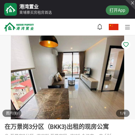
港湾置业
打开App
柬埔寨买房租房首选
图片(8)
1/8
在万景岗3分区（BKK3)出租的现房公寓