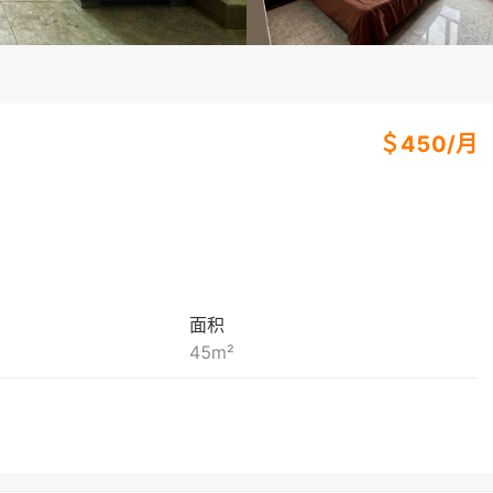
＄
450
/
月
面积
45
m²