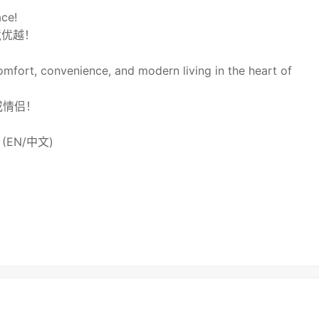
ace!
境优越！
omfort, convenience, and modern living in the heart of
或情侣！
80 (EN/中文)