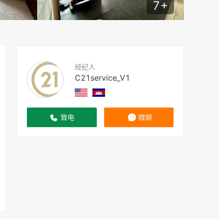
7
+
经纪人
C21service_V1
致电
微聊