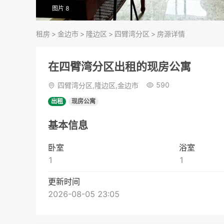
图片 8
租房
>
金边市
>
隆边区
>
四臂湾分区
>
房源详情
在四臂湾分区出租的现房公寓
590
四臂湾分区,隆边区,金边市
出租
现房公寓
基本信息
卧室
浴室
1
1
更新时间
2026-08-05 23:05