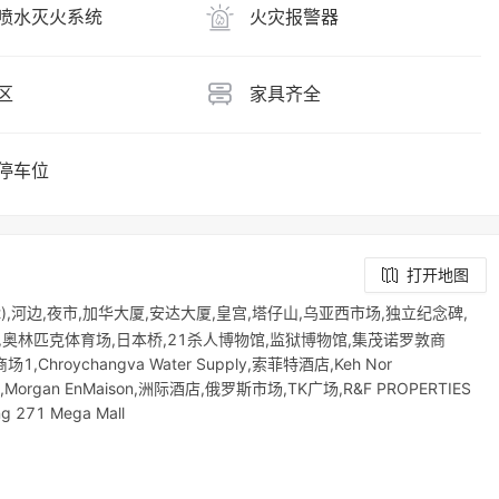
喷水灭火系统
火灾报警器
区
家具齐全
停车位
打开地图
t),河边,夜市,加华大厦,安达大厦,皇宫,塔仔山,乌亚西市场,独立纪念碑,
匹亚购物中心,奥林匹克体育场,日本桥,21杀人博物馆,监狱博物馆,集茂诺罗敦商
旺商场1,Chroychangva Water Supply,索菲特酒店,Keh Nor
剧院,Morgan EnMaison,洲际酒店,俄罗斯市场,TK广场,R&F PROPERTIES
g 271 Mega Mall