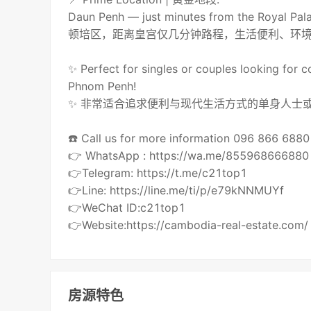
Daun Penh — just minutes from the Royal Pal
顿培区，距离皇宫仅几分钟路程，生活便利、环
✨ Perfect for singles or couples looking for c
Phnom Penh!
✨ 非常适合追求便利与现代生活方式的单身人士
☎️ Call us for more information 096 866 68
👉 WhatsApp : https://wa.me/855968666880
👉Telegram: https://t.me/c21top1
👉Line: https://line.me/ti/p/e79kNNMUYf
👉WeChat ID:c21top1
👉Website:https://cambodia-real-estate.com/
房源特色