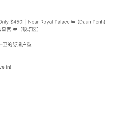
ly $450! | Near Royal Palace 👑 (Daun Penh)
边皇宫 👑（顿培区）
m 一房一卫的舒适户型
e in!