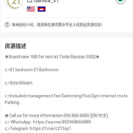
C21service_V1
致电经纪人时，请说明在港湾置业平台上找到此房源信息！
房源描述
🍀Brand new 1BR for rent at Tonle Bassac 500$🍀
👉01 bedroom 01 Bathroom
👉Size:60sqm
👉Included management fee Swimming Pool Gym internet moto
Parking…
☎️ Call us for more information 096 866 6880 (EN/中文)
👉 WhatsApp : https://wa.me/855968666880
👉Telegram: https://t.me/c21top1