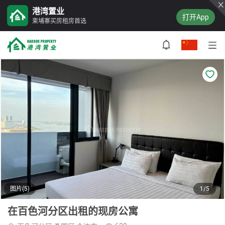
港湾置业
打开App
柬埔寨买房租房首选
图片(5)
1/5
在百色河分区出租的现房公寓