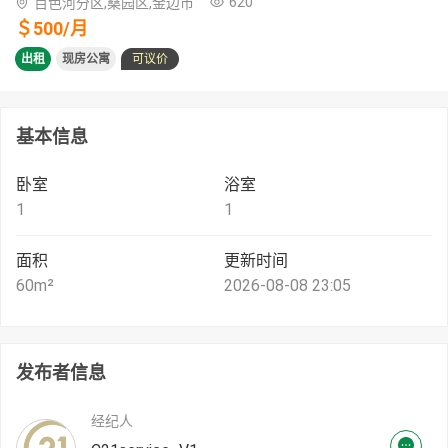
620
百色河分区,桑园区,金边市
＄
500
/
月
出租
现房公寓
可议价
基本信息
卧室
浴室
1
1
面积
更新时间
60
m²
2026-08-08 23:05
发布者信息
经纪人