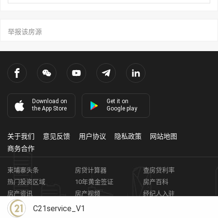
举报该房源
Download on
Get it on
the App Store
Google play
关于我们
意见反馈
用户协议
隐私政策
网站地图
商务合作
柬埔寨头条
房贷计算器
查房贷利率
热门投资区域
10年黄金签证
房产百科
房产资讯
房产视频
经纪人入驻
获取客资
柬埔寨房地产APP
C21service_V1