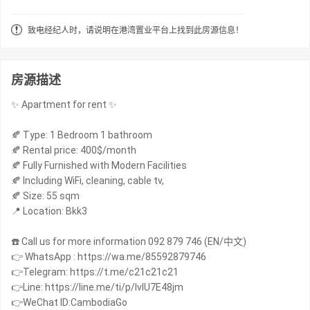
致电经纪人时，请说明在港湾置业平台上找到此房源信息！
房源描述
✨ Apartment for rent ✨
🍂 Type: 1 Bedroom 1 bathroom
🍂 Rental price: 400$/month
🍂 Fully Furnished with Modern Facilities
🍂 Including WiFi, cleaning, cable tv,
🍂 Size: 55 sqm
📍 Location: Bkk3
☎️ Call us for more information 092 879 746 (EN/中文)
👉 WhatsApp : https://wa.me/85592879746
👉Telegram: https://t.me/c21c21c21
👉Line: https://line.me/ti/p/IvIU7E48jm
👉WeChat ID:CambodiaGo