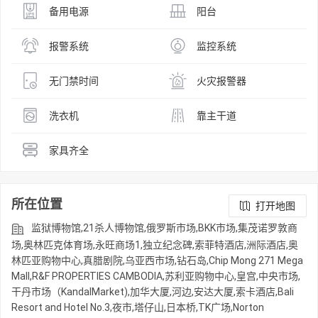
备用电源
阳台
报警系统
监控系统
无门禁时间
火灾报警器
洗衣机
靠主干道
家具齐全
所在位置
打开地图
监狱博物馆,21杀人博物馆,俄罗斯市场,BKK市场,集茂诺罗敦商
场,奥林匹克体育场,永旺商场1,独立纪念碑,索菲特酒店,洲际酒店,奥
林匹亚购物中心,真腊剧院,乌亚西市场,钻石岛,Chip Mong 271 Mega
Mall,R&F PROPERTIES CAMBODIA,苏利亚购物中心,皇宫,中央市场,
干丹市场（KandalMarket),加华大厦,河边,安达大厦,索卡酒店,Bali
Resort and Hotel No.3,夜市,塔仔山,日本桥,TK广场,Norton