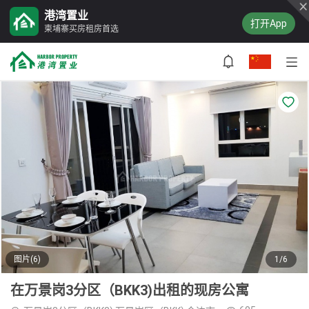
港湾置业
打开App
柬埔寨买房租房首选
图片(6)
1/6
在万景岗3分区（BKK3)出租的现房公寓