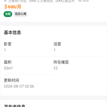
635
万景岗1分区（BKK1),万景岗区（BKK),金边市
＄
600
/
月
出租
现房公寓
基本信息
卧室
浴室
1
1
面积
所在楼层
55
m²
32
更新时间
2026-08-07 02:06
发布者信息