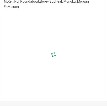
场,Keh Nor Roundabout,Borey Sopheak Mongkul,Morgan
EnMaison