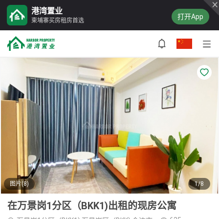
港湾置业
打开App
柬埔寨买房租房首选
图片(8)
1/8
在万景岗1分区（BKK1)出租的现房公寓