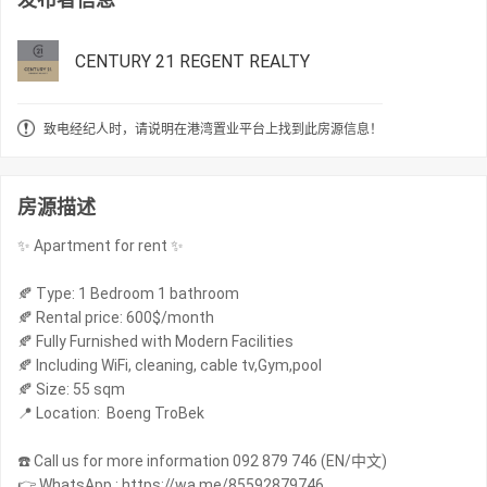
CENTURY 21 REGENT REALTY
致电经纪人时，请说明在港湾置业平台上找到此房源信息！
房源描述
✨ Apartment for rent ✨
🍂 Type: 1 Bedroom 1 bathroom
🍂 Rental price: 600$/month
🍂 Fully Furnished with Modern Facilities
🍂 Including WiFi, cleaning, cable tv,Gym,pool
🍂 Size: 55 sqm
📍 Location: Boeng TroBek
☎️ Call us for more information 092 879 746 (EN/中文)
👉 WhatsApp : https://wa.me/85592879746