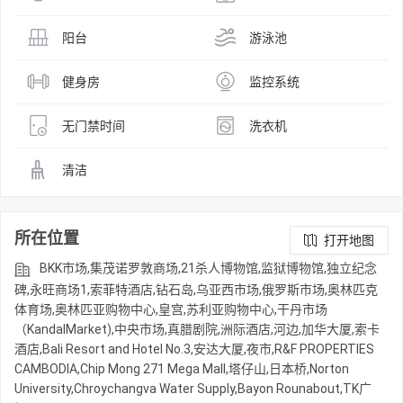
阳台
游泳池
健身房
监控系统
无门禁时间
洗衣机
清洁
所在位置
打开地图
BKK市场,集茂诺罗敦商场,21杀人博物馆,监狱博物馆,独立纪念
碑,永旺商场1,索菲特酒店,钻石岛,乌亚西市场,俄罗斯市场,奥林匹克
体育场,奥林匹亚购物中心,皇宫,苏利亚购物中心,干丹市场
（KandalMarket),中央市场,真腊剧院,洲际酒店,河边,加华大厦,索卡
酒店,Bali Resort and Hotel No.3,安达大厦,夜市,R&F PROPERTIES
CAMBODIA,Chip Mong 271 Mega Mall,塔仔山,日本桥,Norton
University,Chroychangva Water Supply,Bayon Rounabout,TK广