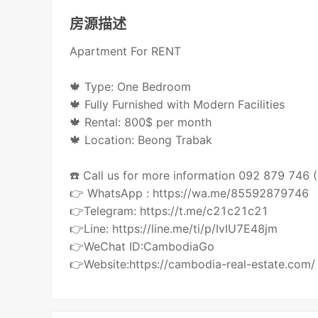
房源描述
Apartment For RENT
🍁 Type: One Bedroom
🍁 Fully Furnished with Modern Facilities
🍁 Rental: 800$ per month
🍁 Location: Beong Trabak
☎️ Call us for more information 092 879 746
👉 WhatsApp : https://wa.me/85592879746
👉Telegram: https://t.me/c21c21c21
👉Line: https://line.me/ti/p/IvIU7E48jm
👉WeChat ID:CambodiaGo
👉Website:https://cambodia-real-estate.com/