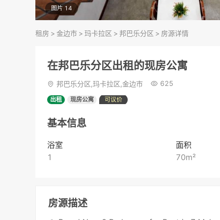
图片 14
租房
>
金边市
>
玛卡拉区
>
邦巴乐分区
>
房源详情
在邦巴乐分区出租的现房公寓
625
邦巴乐分区,玛卡拉区,金边市
出租
现房公寓
可议价
基本信息
浴室
面积
1
70
m²
房源描述