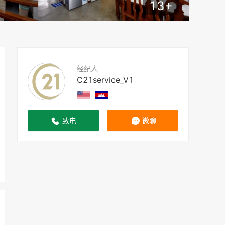
13
+
经纪人
C21service_V1
致电
微聊