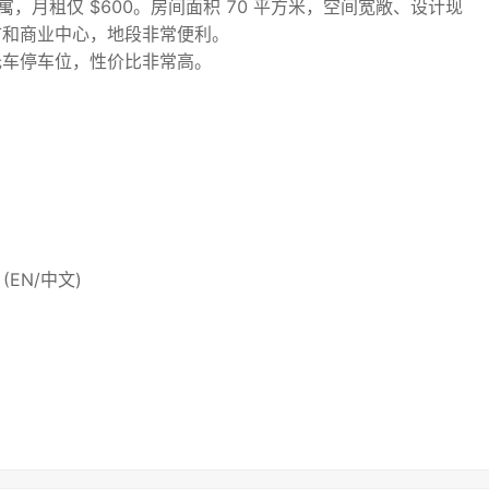
卫公寓，月租仅 $600。房间面积 70 平方米，空间宽敞、设计现
市和商业中心，地段非常便利。
托车停车位，性价比非常高。
80 (EN/中文)