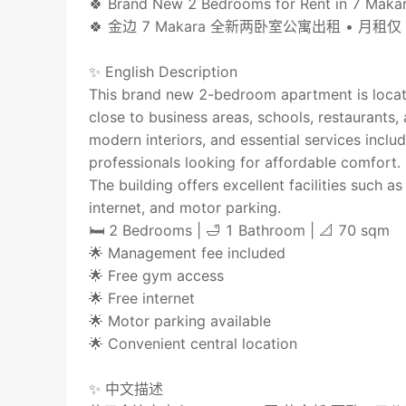
🍀 Brand New 2 Bedrooms for Rent in 7 Maka
🍀 金边 7 Makara 全新两卧室公寓出租 • 月租仅 
✨ English Description
This brand new 2-bedroom apartment is locate
close to business areas, schools, restaurants
modern interiors, and essential services include
professionals looking for affordable comfort.
The building offers excellent facilities such 
internet, and motor parking.
🛏 2 Bedrooms | 🛁 1 Bathroom | 📐 70 sqm
🌟 Management fee included
🌟 Free gym access
🌟 Free internet
🌟 Motor parking available
🌟 Convenient central location
✨ 中文描述