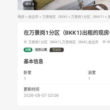
图片 8
租房
>
金边市
>
万景岗区（BKK)
>
万景岗1分区（BKK1)
>
在万景岗1分区（BKK1)出租的现
6
万景岗1分区（BKK1),万景岗区（BKK),金边市
出租
现房公寓
可议价
基本信息
卧室
浴室
1
1
更新时间
2026-08-07 02:06