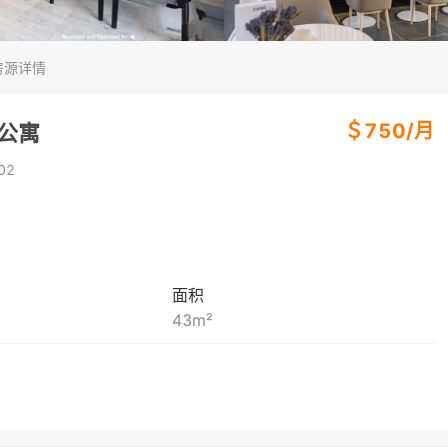
房源详情
＄
750
/
月
房公寓
02
面积
43
m²