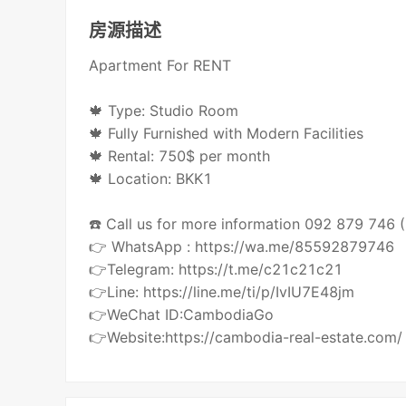
房源描述
Apartment For RENT
🍁 Type: Studio Room
🍁 Fully Furnished with Modern Facilities
🍁 Rental: 750$ per month
🍁 Location: BKK1
☎️ Call us for more information 092 879 746
👉 WhatsApp : https://wa.me/85592879746
👉Telegram: https://t.me/c21c21c21
👉Line: https://line.me/ti/p/IvIU7E48jm
👉WeChat ID:CambodiaGo
👉Website:https://cambodia-real-estate.com/