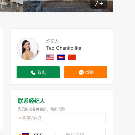
7
+
经纪人
Tep Chankolika
致电
微聊
联系经纪人
为您解决各种买房、租房问题