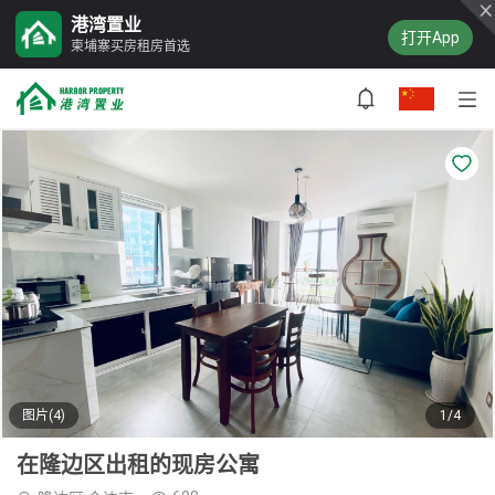
港湾置业
打开App
柬埔寨买房租房首选
图片(4)
1/4
在隆边区出租的现房公寓