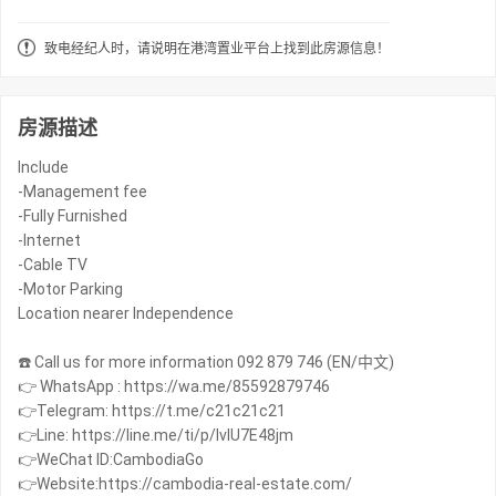
致电经纪人时，请说明在港湾置业平台上找到此房源信息！
房源描述
Include
-Management fee
-Fully Furnished
-Internet
-Cable TV
-Motor Parking
Location nearer Independence
☎️ Call us for more information 092 879 746 (EN/中文)
👉 WhatsApp : https://wa.me/85592879746
👉Telegram: https://t.me/c21c21c21
👉Line: https://line.me/ti/p/IvIU7E48jm
👉WeChat ID:CambodiaGo
👉Website:https://cambodia-real-estate.com/