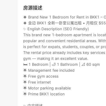
房源描述
🍀 Brand New 1 Bedroom for Rent in BKK1 – 
🍀 金边 BKK1 全新一卧室公寓出租 • 月租仅 $55
✨ English Description (SEO Friendly)
This brand new 1-bedroom apartment is locat
popular and convenient residential areas. Wit
is perfect for expats, students, couples, or pr
The rental price already includes key service
gym — making it an excellent value.
🛏 1 Bedroom | 🛁 1 Bathroom | 📐 60 sqm
🌟 Management fee included
🌟 Free gym access
🌟 Free internet
🌟 Motor parking available
🌟 Prime BKK1 location
✨ 中文描述