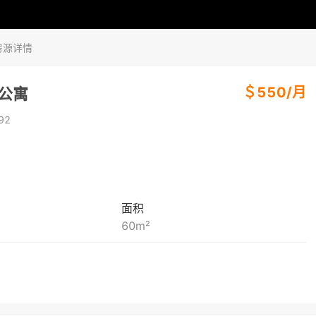
房源详情
＄
550
/
月
房公寓
92
面积
60
m²