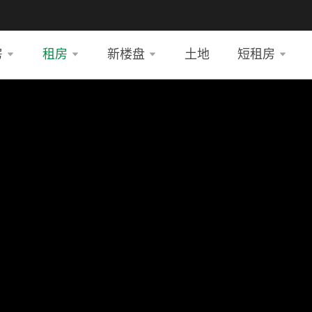
房
租房
新楼盘
土地
短租房