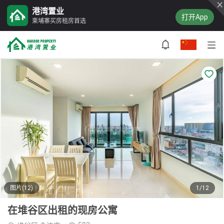
港湾置业
打开App
柬埔寨买房租房首选
图片(12)
1/12
在堆谷区出租的现房公寓