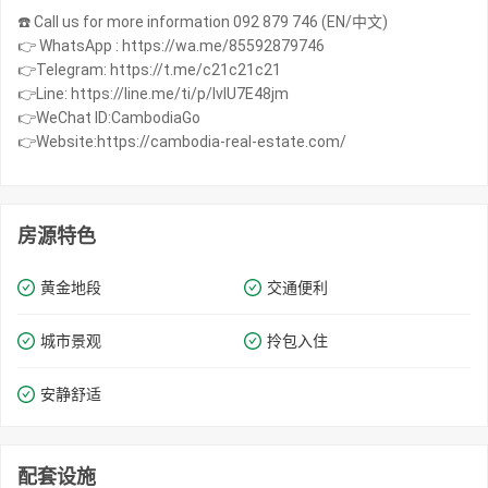
☎️ Call us for more information 092 879 746 (EN/中文)
👉 WhatsApp : https://wa.me/85592879746
👉Telegram: https://t.me/c21c21c21
👉Line: https://line.me/ti/p/IvIU7E48jm
👉WeChat ID:CambodiaGo
👉Website:https://cambodia-real-estate.com/
房源特色
黄金地段
交通便利
城市景观
拎包入住
安静舒适
配套设施