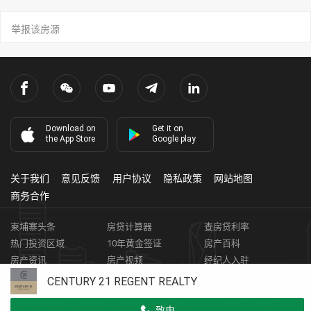
举报该房源
Download on
Get it on
the App Store
Google play
关于我们
意见反馈
用户协议
隐私政策
网站地图
商务合作
柬埔寨头条
房贷计算器
查房贷利率
热门投资区域
10年黄金签证
房产百科
房产资讯
房产视频
经纪人入驻
获取客资
柬埔寨房地产APP
CENTURY 21 REGENT REALTY
Copyright ©
2026
HARBOR PROPERTY CO., LTD.
房地产证编号: E-
致电