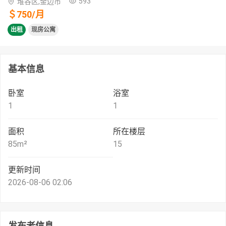
593
堆谷区,金边市
＄
750
/
月
出租
现房公寓
基本信息
卧室
浴室
1
1
面积
所在楼层
85
m²
15
更新时间
2026-08-06 02:06
发布者信息