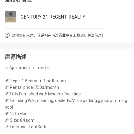
CENTURY 21 REGENT REALTY
致电经纪人时，请说明在港湾置业平台上找到此房源信息！
房源描述
✨ Apartment for rent✨
🍂 Type: 1 Bedroom 1 bathroom
🍂 Rental price: 750$/month
🍂 Fully Furnished with Modern Facilities
🍂 Including WiFi, cleaning, cable tv,,Moto parking,gym,swimming
pool
🍂 15th Floor
🍂 Size: 84 sqm
📍 Location: Toul Kork