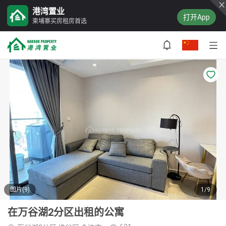
港湾置业
打开App
柬埔寨买房租房首选
图片(9)
1/9
在万谷湖2分区出租的公寓