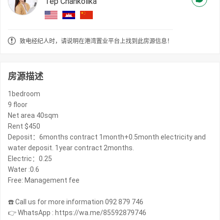
Tep Chankolika
致电经纪人时，请说明在港湾置业平台上找到此房源信息！
房源描述
1bedroom
9 floor
Net area 40sqm
Rent $450
Deposit：6months contract 1month+0.5month electricity and
water deposit. 1year contract 2months.
Electric：0.25
Water :0.6
Free: Management fee
☎️ Call us for more information 092 879 746
👉 WhatsApp : https://wa.me/85592879746