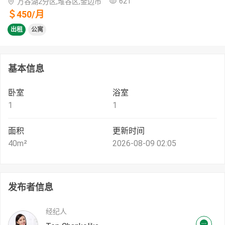
621
万谷湖2分区,堆谷区,金边市
＄
450
/
月
出租
公寓
基本信息
卧室
浴室
1
1
面积
更新时间
40
m²
2026-08-09 02:05
发布者信息
经纪人