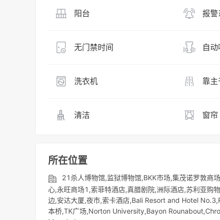
阳台
报警
无门禁时间
自动
洗衣机
靠主
清洁
窗帘
所在位置
21杀人博物馆,监狱博物馆,BKK市场,集茂诺罗敦商
心,永旺商场1,索菲特酒店,真腊剧院,洲际酒店,苏利亚购物中心
边,安达大厦,夜市,索卡酒店,Bali Resort and Hotel No.3,
本桥,TK广场,Norton University,Bayon Rounabout,Chro