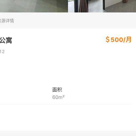
房源详情
＄
500
/
月
房公寓
12
面积
60
m²