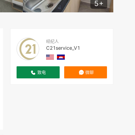
5
+
经纪人
C21service_V1
致电
微聊