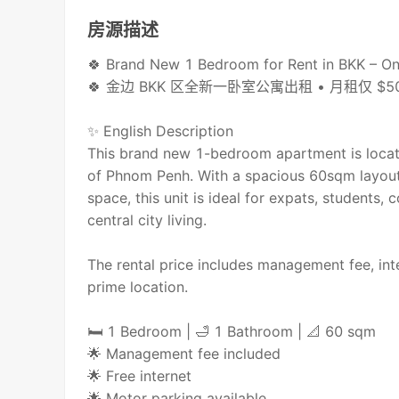
房源描述
🍀 Brand New 1 Bedroom for Rent in BKK – O
🍀 金边 BKK 区全新一卧室公寓出租 • 月租仅 $5
✨ English Description
This brand new 1-bedroom apartment is locate
of Phnom Penh. With a spacious 60sqm layout,
space, this unit is ideal for expats, students,
central city living.
The rental price includes management fee, int
prime location.
🛏 1 Bedroom | 🛁 1 Bathroom | 📐 60 sqm
🌟 Management fee included
🌟 Free internet
🌟 Motor parking available