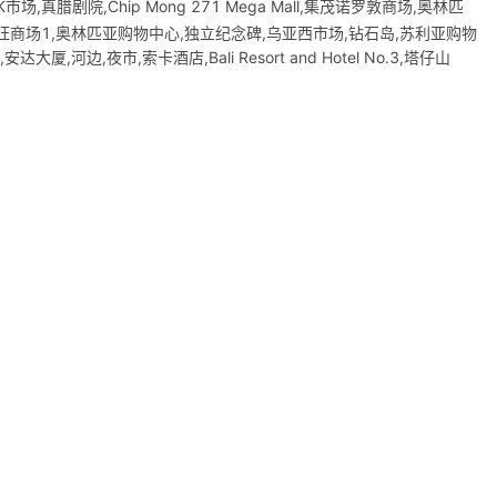
,真腊剧院,Chip Mong 271 Mega Mall,集茂诺罗敦商场,奥林匹
特酒店,永旺商场1,奥林匹亚购物中心,独立纪念碑,乌亚西市场,钻石岛,苏利亚购物
大厦,河边,夜市,索卡酒店,Bali Resort and Hotel No.3,塔仔山