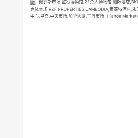
俄罗斯市场,监狱博物馆,21杀人博物馆,洲际酒店,BKK市场
克体育场,R&F PROPERTIES CAMBODIA,索菲
中心,皇宫,中央市场,加华大厦,干丹市场（KandalMarket),安达