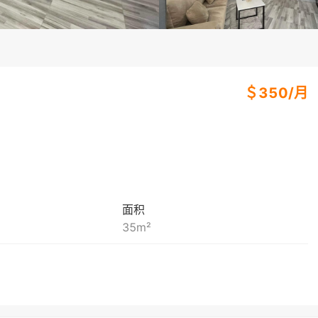
＄
350
/
月
面积
35
m²