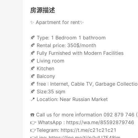
房源描述
✨ Apartment for rent✨
🍂 Type: 1 Bedroom 1 bathroom
🍂 Rental price: 350$/month
🍂 Fully Furnished with Modern Facilities
🍂 Living room
🍂 Kitchen
🍂 Balcony
🍂 free : Internet, Cable TV, Garbage Collectio
🍂 Size:35 sqm
📍 Location: Near Russian Market
☎️ Call us for more information 092 879 746
👉 WhatsApp : https://wa.me/85592879746
👉Telegram: https://t.me/c21c21c21
👉Line: https://line.me/ti/p/IvIU7E48jm