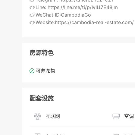
👉Line: https://line.me/ti/p/IvIU7E48jm
👉WeChat ID:CambodiaGo
👉Website:https://cambodia-real-estate.com/
房源特色
可养宠物
配套设施
互联网
空调