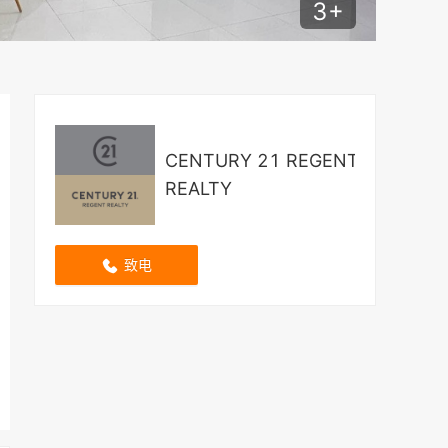
3
+
CENTURY 21 REGENT
REALTY
致电