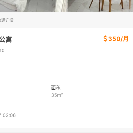
房源详情
＄
350
/
月
房公寓
10
面积
35
m²
 02:06