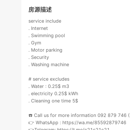
房源描述
service include
. Internet
. Swimming pool
. Gym
. Motor parking
. Security
. Washing machine
# service excludes
. Water : 0.25$ m3
. electricity 0.25$ kWh
. Cleaning one time 5$
☎️ Call us for more information 092 879 746
👉 WhatsApp : https://wa.me/85592879746
👉Telegram: https://t.me/c21c21c21