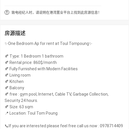
致电经纪人时，请说明在港湾置业平台上找到此房源信息！
房源描述
✨One Bedroom Ap for rent at Toul Tompoung✨
🍂 Type: 1 Bedroom 1 bathroom
🍂 Rental price: 860$/month
🍂 Fully Furnished with Modern Facilities
🍂 Living room
🍂 Kitchen
🍂 Balcony
🍂 free : gym pool, Internet, Cable TV, Garbage Collection,
Security 24 hours.
🍂 Size: 63 sqm
📍 Location: Toul Tom Poung
📞If you are interested please feel free call us now : 0978714409