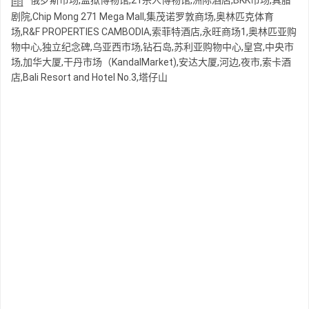
俄罗斯市场,监狱博物馆,21杀人博物馆,洲际酒店,BKK市场,真腊
剧院,Chip Mong 271 Mega Mall,集茂诺罗敦商场,奥林匹克体育
场,R&F PROPERTIES CAMBODIA,索菲特酒店,永旺商场1,奥林匹亚购
物中心,独立纪念碑,乌亚西市场,钻石岛,苏利亚购物中心,皇宫,中央市
场,加华大厦,干丹市场（KandalMarket),安达大厦,河边,夜市,索卡酒
店,Bali Resort and Hotel No.3,塔仔山