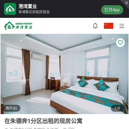
港湾置业
打开App
柬埔寨买房租房首选
图片(6)
1/6
在朱德奔1分区出租的现房公寓