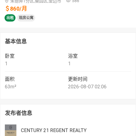
586
朱德奔1分区,桑园区,金边市
＄
860
/
月
出租
现房公寓
基本信息
卧室
浴室
1
1
面积
更新时间
63
m²
2026-08-07 02:06
发布者信息
CENTURY 21 REGENT REALTY