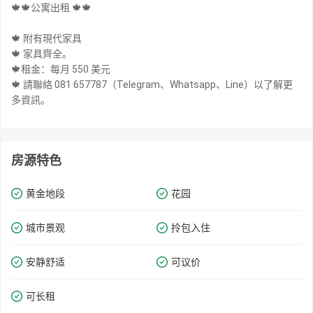
🍁🍁公寓出租 🍁🍁
🍁 附有現代家具
🍁 家具齊全。
🍁租金：每月 550 美元
🍁 請聯絡 081 657787（Telegram、Whatsapp、Line）以了解更
多資訊。
房源特色
黄金地段
花园
城市景观
拎包入住
安静舒适
可议价
可长租