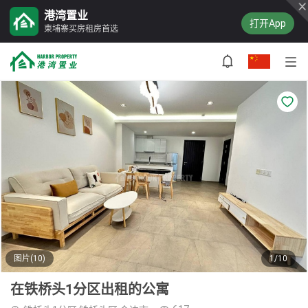
港湾置业
打开App
柬埔寨买房租房首选
图片(10)
1/10
在铁桥头1分区出租的公寓