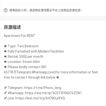
致电经纪人时，请说明在港湾置业平台上找到此房源信息！
房源描述
Apartment For RENT
🍁 Type: Two Bedroom
🍁 Fully Furnished with Modern Facilities
🍁 Rental: 550$ per month
🍁 Location: Street 60m
🍁 Please kindly contact 081
657787(Telegram,Whatsapp,Line)for more information or feel
free to contact through link below 🍁
🍂 Telegram: https://t.me/Phors_leng
🍂 Whatsapp: https://wa.me/qr/5O2TRYADCVZCN1
🍂 Line: https://line.me/ti/p/k479DuiXVQ