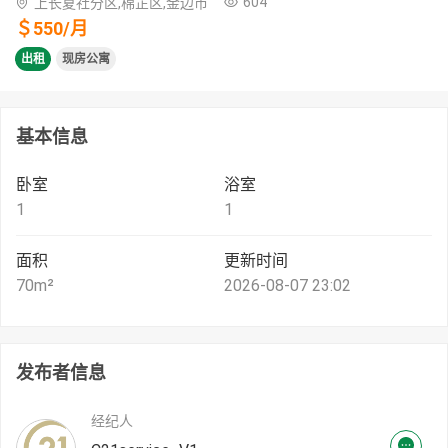
604
上长夏社分区,棉芷区,金边市
＄
550
/
月
出租
现房公寓
基本信息
卧室
浴室
1
1
面积
更新时间
70
m²
2026-08-07 23:02
发布者信息
经纪人