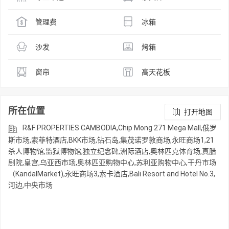
管理费
冰箱
沙发
烤箱
窗帘
高天花板
所在位置
打开地图
R&F PROPERTIES CAMBODIA,Chip Mong 271 Mega Mall,俄罗
斯市场,索菲特酒店,BKK市场,钻石岛,集茂诺罗敦商场,永旺商场1,21
杀人博物馆,监狱博物馆,独立纪念碑,洲际酒店,奥林匹克体育场,真腊
剧院,皇宫,乌亚西市场,奥林匹亚购物中心,苏利亚购物中心,干丹市场
（KandalMarket),永旺商场3,索卡酒店,Bali Resort and Hotel No.3,
河边,中央市场