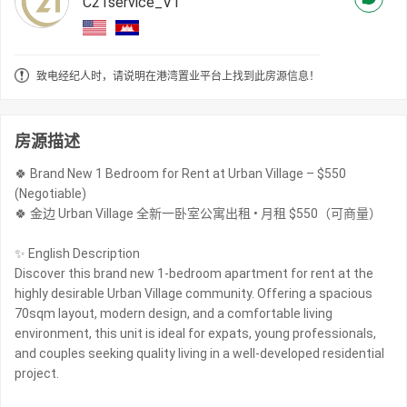
C21service_V1
致电经纪人时，请说明在港湾置业平台上找到此房源信息！
房源描述
🍀 Brand New 1 Bedroom for Rent at Urban Village – $550
(Negotiable)
🍀 金边 Urban Village 全新一卧室公寓出租 • 月租 $550（可商量）
✨ English Description
Discover this brand new 1-bedroom apartment for rent at the
highly desirable Urban Village community. Offering a spacious
70sqm layout, modern design, and a comfortable living
environment, this unit is ideal for expats, young professionals,
and couples seeking quality living in a well-developed residential
project.