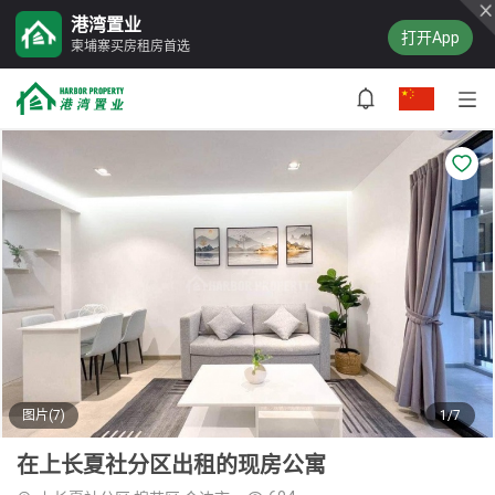
港湾置业
打开App
柬埔寨买房租房首选
图片(7)
1/7
在上长夏社分区出租的现房公寓