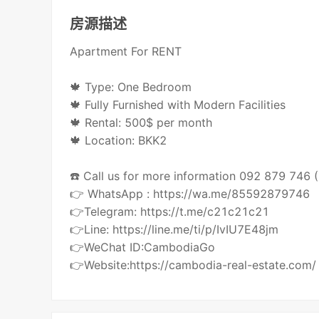
房源描述
Apartment For RENT
🍁 Type: One Bedroom
🍁 Fully Furnished with Modern Facilities
🍁 Rental: 500$ per month
🍁 Location: BKK2
☎️ Call us for more information 092 879 746
👉 WhatsApp : https://wa.me/85592879746
👉Telegram: https://t.me/c21c21c21
👉Line: https://line.me/ti/p/IvIU7E48jm
👉WeChat ID:CambodiaGo
👉Website:https://cambodia-real-estate.com/