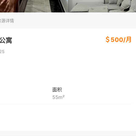
房源详情
＄
500
/
月
房公寓
25
面积
55
m²