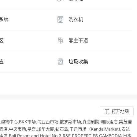
系统
洗衣机
区
靠主干道
应
垃圾收集
打开地图
购物中心,BKK市场,乌亚西市场,俄罗斯市场,真腊剧院,洲际酒店,集茂诺
中央市场,皇宫,加华大厦,钻石岛,干丹市场（KandalMarket),安达
Bali Resort and Hotel No.3,R&F PROPERTIES CAMBODIA,日本