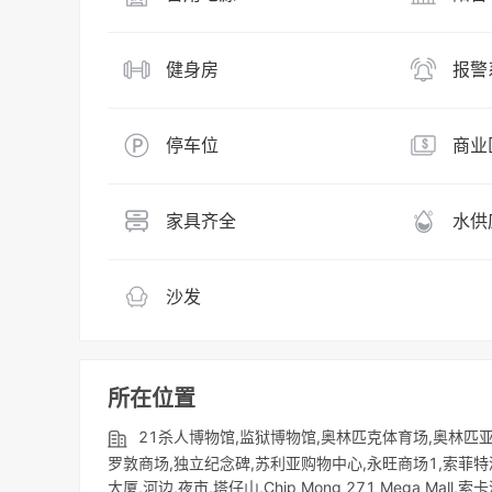
健身房
报警
停车位
商业
家具齐全
水供
沙发
所在位置
21杀人博物馆,监狱博物馆,奥林匹克体育场,奥林匹亚
罗敦商场,独立纪念碑,苏利亚购物中心,永旺商场1,索菲特酒店,
大厦,河边,夜市,塔仔山,Chip Mong 271 Mega Mall,索卡酒店,