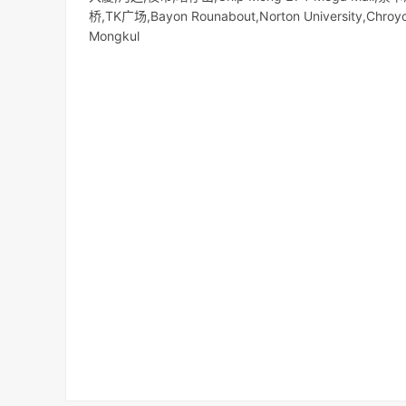
桥,TK广场,Bayon Rounabout,Norton University,Chroy
Mongkul