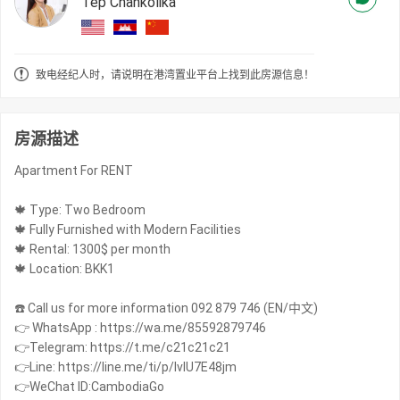
Tep Chankolika
致电经纪人时，请说明在港湾置业平台上找到此房源信息！
房源描述
Apartment For RENT
🍁 Type: Two Bedroom
🍁 Fully Furnished with Modern Facilities
🍁 Rental: 1300$ per month
🍁 Location: BKK1
☎️ Call us for more information 092 879 746 (EN/中文)
👉 WhatsApp : https://wa.me/85592879746
👉Telegram: https://t.me/c21c21c21
👉Line: https://line.me/ti/p/IvIU7E48jm
👉WeChat ID:CambodiaGo