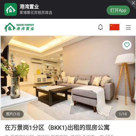
港湾置业
打开App
柬埔寨买房租房首选
图片(10)
1/10
在万景岗1分区（BKK1)出租的现房公寓