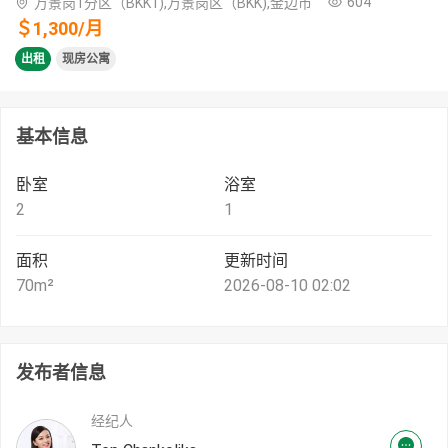
604
万景岗1分区（BKK1),万景岗区（BKK),金边市
＄
1,300
/
月
出租
现房公寓
基本信息
卧室
浴室
2
1
面积
更新时间
70
m²
2026-08-10 02:02
发布者信息
经纪人