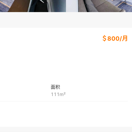
＄
800
/
月
面积
111
m²