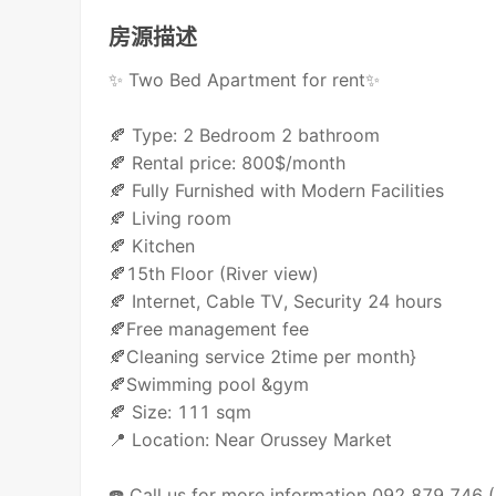
房源描述
✨ Two Bed Apartment for rent✨
🍂 Type: 2 Bedroom 2 bathroom
🍂 Rental price: 800$/month
🍂 Fully Furnished with Modern Facilities
🍂 Living room
🍂 Kitchen
🍂15th Floor (River view)
🍂 Internet, Cable TV, Security 24 hours
🍂Free management fee
🍂Cleaning service 2time per month}
🍂Swimming pool &gym
🍂 Size: 111 sqm
📍 Location: Near Orussey Market
☎️ Call us for more information 092 879 746