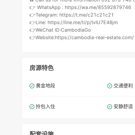
👉 WhatsApp : https://wa.me/85592879746
👉Telegram: https://t.me/c21c21c21
👉Line: https://line.me/ti/p/IvIU7E48jm
👉WeChat ID:CambodiaGo
👉Website:https://cambodia-real-estate.com/
房源特色
黄金地段
交通便利
拎包入住
安静舒适
配套设施