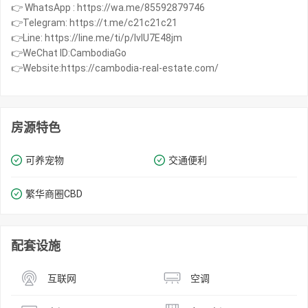
👉 WhatsApp : https://wa.me/85592879746
👉Telegram: https://t.me/c21c21c21
👉Line: https://line.me/ti/p/IvIU7E48jm
👉WeChat ID:CambodiaGo
👉Website:https://cambodia-real-estate.com/
房源特色
可养宠物
交通便利
繁华商圈​​CBD
配套设施
互联网
空调