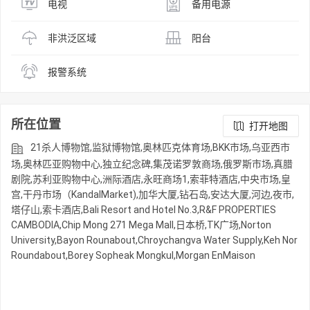
电视
备用电源
非洪泛区域
阳台
报警系统
所在位置
打开地图
21杀人博物馆,监狱博物馆,奥林匹克体育场,BKK市场,乌亚西市
场,奥林匹亚购物中心,独立纪念碑,集茂诺罗敦商场,俄罗斯市场,真腊
剧院,苏利亚购物中心,洲际酒店,永旺商场1,索菲特酒店,中央市场,皇
宫,干丹市场（KandalMarket),加华大厦,钻石岛,安达大厦,河边,夜市,
塔仔山,索卡酒店,Bali Resort and Hotel No.3,R&F PROPERTIES
CAMBODIA,Chip Mong 271 Mega Mall,日本桥,TK广场,Norton
University,Bayon Rounabout,Chroychangva Water Supply,Keh Nor
Roundabout,Borey Sopheak Mongkul,Morgan EnMaison