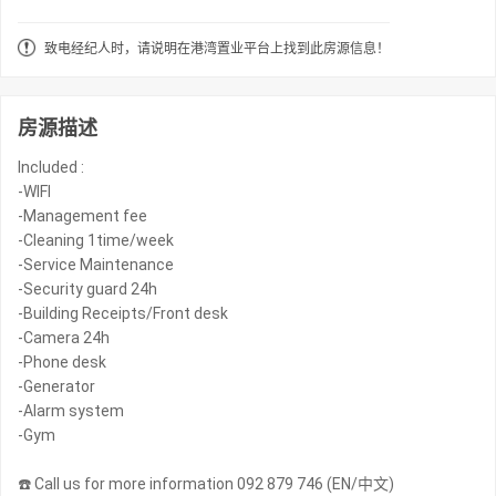
致电经纪人时，请说明在港湾置业平台上找到此房源信息！
房源描述
Included :
-WIFI
-Management fee
-Cleaning 1time/week
-Service Maintenance
-Security guard 24h
-Building Receipts/Front desk
-Camera 24h
-Phone desk
-Generator
-Alarm system
-Gym
☎️ Call us for more information 092 879 746 (EN/中文)