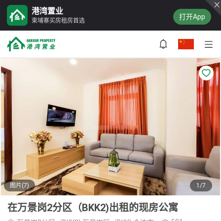
港湾置业
打开App
柬埔寨买房租房首选
图片(7)
1/7
在万景岗2分区（BKK2)出租的现房公寓