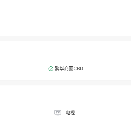
繁华商圈​​CBD
电视