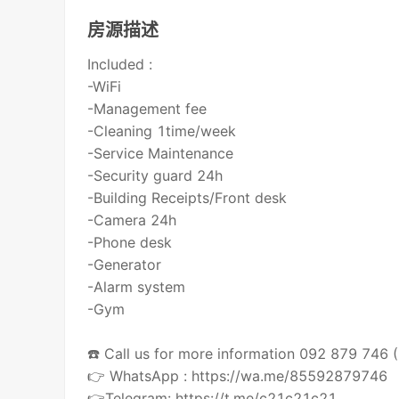
房源描述
Included :
-WiFi
-Management fee
-Cleaning 1time/week
-Service Maintenance
-Security guard 24h
-Building Receipts/Front desk
-Camera 24h
-Phone desk
-Generator
-Alarm system
-Gym
☎️ Call us for more information 092 879 746
👉 WhatsApp : https://wa.me/85592879746
👉Telegram: https://t.me/c21c21c21