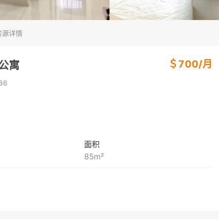
房源详情
＄
700
/
月
房公寓
86
面积
85
m²