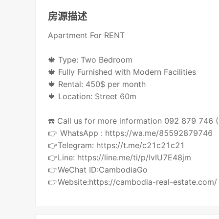
房源描述
Apartment For RENT
🍁 Type: Two Bedroom
🍁 Fully Furnished with Modern Facilities
🍁 Rental: 450$ per month
🍁 Location: Street 60m
☎️ Call us for more information 092 879 746
👉 WhatsApp : https://wa.me/85592879746
👉Telegram: https://t.me/c21c21c21
👉Line: https://line.me/ti/p/IvIU7E48jm
👉WeChat ID:CambodiaGo
👉Website:https://cambodia-real-estate.com/