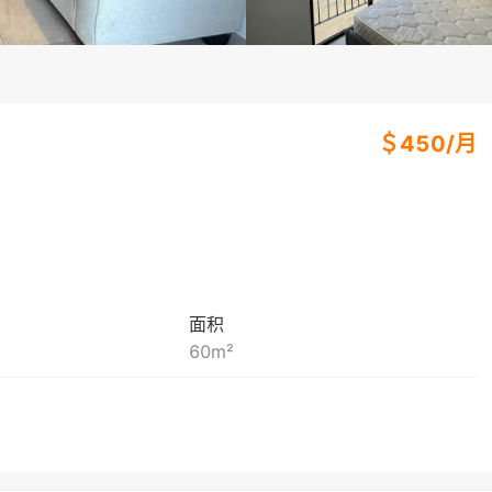
＄
450
/
月
面积
60
m²