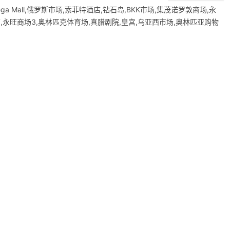
271 Mega Mall,俄罗斯市场,索菲特酒店,钻石岛,BKK市场,集茂诺罗敦商场,永
店,永旺商场3,奥林匹克体育场,真腊剧院,皇宫,乌亚西市场,奥林匹亚购物