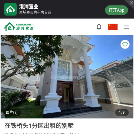
港湾置业
打开App
柬埔寨买房租房首选
图片(9)
1/9
在铁桥头1分区出租的别墅