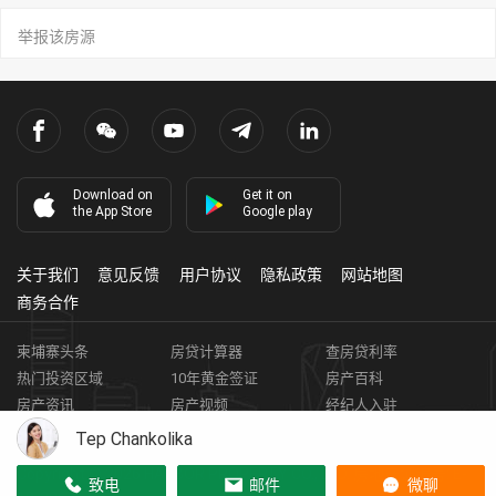
举报该房源
Download on
Get it on
the App Store
Google play
关于我们
意见反馈
用户协议
隐私政策
网站地图
商务合作
柬埔寨头条
房贷计算器
查房贷利率
热门投资区域
10年黄金签证
房产百科
房产资讯
房产视频
经纪人入驻
获取客资
柬埔寨房地产APP
Tep Chankolika
Copyright ©
2026
HARBOR PROPERTY CO., LTD.
房地产证编号: E-
致电
邮件
微聊