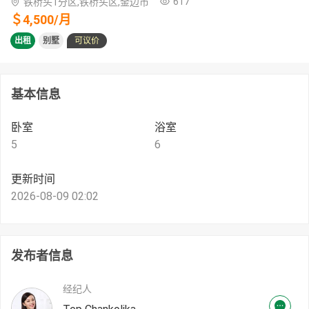
617
铁桥头1分区,铁桥头区,金边市
＄
4,500
/
月
出租
别墅
可议价
基本信息
卧室
浴室
5
6
更新时间
2026-08-09 02:02
发布者信息
经纪人