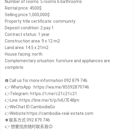
Number of rooms: 5 rooms 6 bathrooms
Rental price: 4500$
Selling price:1,000,000$
Property title certificate: community
Deposit condition: 2 pay 1
Contract status: 1 year
Construction area: 9 x 12 m2
Land area: 14.5 x 21m2
House facing: north
Complementary situation: furniture and appliances are
complete.
☎️ Call us for more information 092 879 746
👉 WhatsApp : https://wa.me/85592879746
👉Telegram: https://t.me/c21c21c21
👉Line: https://line.me/ti/p/IvIU7E48jm
👉WeChat ID:CambodiaGo
👉Website:https://cambodia-real-estate.com
🍀联系方式 092 879 746
👉 想要找房随时联系我😊