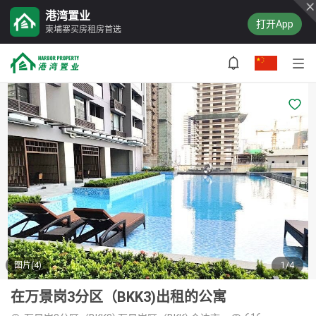
港湾置业
打开App
柬埔寨买房租房首选
图片(4)
1/4
在万景岗3分区（BKK3)出租的公寓