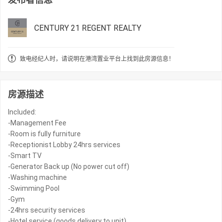
CENTURY 21 REGENT REALTY
致电经纪人时，请说明在港湾置业平台上找到此房源信息！
房源描述
Included:
-Management Fee
-Room is fully furniture
-Receptionist Lobby 24hrs services
-Smart TV
-Generator Back up (No power cut off)
-Washing machine
-Swimming Pool
-Gym
-24hrs security services
-Hotel service (goods delivery to unit)