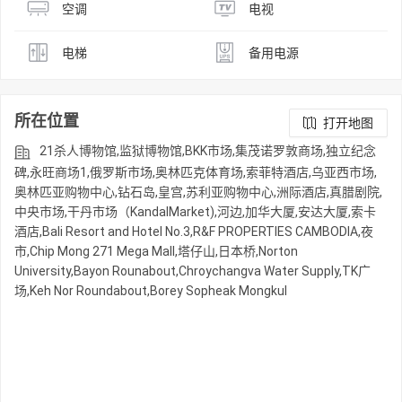
空调
电视
电梯
备用电源
所在位置
打开地图
21杀人博物馆,监狱博物馆,BKK市场,集茂诺罗敦商场,独立纪念
碑,永旺商场1,俄罗斯市场,奥林匹克体育场,索菲特酒店,乌亚西市场,
奥林匹亚购物中心,钻石岛,皇宫,苏利亚购物中心,洲际酒店,真腊剧院,
中央市场,干丹市场（KandalMarket),河边,加华大厦,安达大厦,索卡
酒店,Bali Resort and Hotel No.3,R&F PROPERTIES CAMBODIA,夜
市,Chip Mong 271 Mega Mall,塔仔山,日本桥,Norton
University,Bayon Rounabout,Chroychangva Water Supply,TK广
场,Keh Nor Roundabout,Borey Sopheak Mongkul