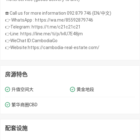
☎️ Call us for more information 092 879 746 (EN/中文)
👉 WhatsApp : https://wa.me/85592879746
👉Telegram: https://t.me/c21c21c21
👉Line: https://line.me/ti/p/IvIU7E48jm
👉WeChat ID:CambodiaGo
👉Website:https://cambodia-real-estate.com/
房源特色
升值空间大
黄金地段
繁华商圈​​CBD
配套设施