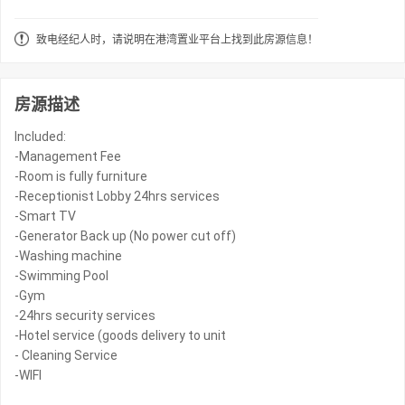
致电经纪人时，请说明在港湾置业平台上找到此房源信息！
房源描述
Included:
-Management Fee
-Room is fully furniture
-Receptionist Lobby 24hrs services
-Smart TV
-Generator Back up (No power cut off)
-Washing machine
-Swimming Pool
-Gym
-24hrs security services
-Hotel service (goods delivery to unit
- Cleaning Service
-WIFI