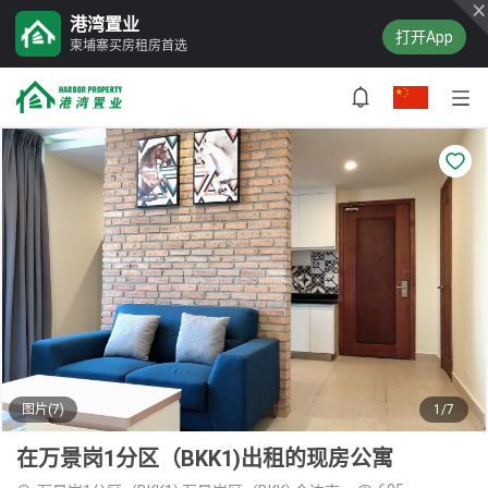
港湾置业
打开App
柬埔寨买房租房首选
图片(7)
1/7
在万景岗1分区（BKK1)出租的现房公寓