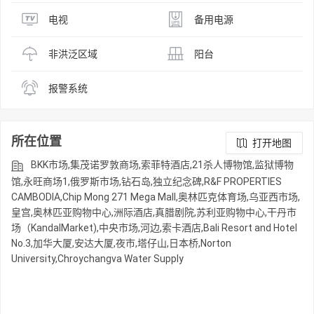
电视
备用电源
非洪泛区域
阳台
报警系统
所在位置
打开地图
BKK市场,集茂诺罗敦商场,索菲特酒店,21杀人博物馆,监狱博物
馆,永旺商场1,俄罗斯市场,钻石岛,独立纪念碑,R&F PROPERTIES
CAMBODIA,Chip Mong 271 Mega Mall,奥林匹克体育场,乌亚西市场,
皇宫,奥林匹亚购物中心,洲际酒店,真腊剧院,苏利亚购物中心,干丹市
场（KandalMarket),中央市场,河边,索卡酒店,Bali Resort and Hotel
No.3,加华大厦,安达大厦,夜市,塔仔山,日本桥,Norton
University,Chroychangva Water Supply