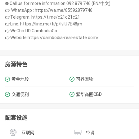
☎️ Call us for more information 092 879 746 (EN/中文)
👉 WhatsApp : https://wa.me/85592879746
👉Telegram: https://t.me/c21c21c21
👉Line: https://line.me/ti/p/IvIU7E48jm
👉WeChat ID:CambodiaGo
👉Website:https://cambodia-real-estate.com/
房源特色
黄金地段
可养宠物
交通便利
繁华商圈​​CBD
配套设施
互联网
空调