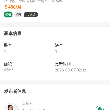
620
德他拉分区,森速区,金边市
＄
450
/
月
出租
公寓
可议价
基本信息
卧室
浴室
1
1
面积
更新时间
65
m²
2026-08-07 02:02
发布者信息
经纪人