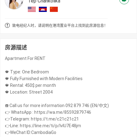
Tep Chankolika
致电经纪人时，请说明在港湾置业平台上找到此房源信息！
房源描述
Apartment For RENT
🍁 Type: One Bedroom
🍁 Fully Furnished with Modern Facilities
🍁 Rental: 450$ per month
🍁 Location: Street 2004
☎️ Call us for more information 092 879 746 (EN/中文)
👉 WhatsApp : https://wa.me/85592879746
👉Telegram: https://t.me/c21c21c21
👉Line: https://line.me/ti/p/IvIU7E48jm
👉WeChat ID:CambodiaGo