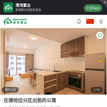
港湾置业
打开App
柬埔寨买房租房首选
图片(10)
1/10
在德他拉分区出租的公寓