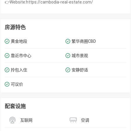
👉Website:https://cambodia-real-estate.com/
房源特色
黄金地段
繁华商圈​​CBD
靠近市中心
城市景观
拎包入住
安静舒适
可议价
配套设施
互联网
空调