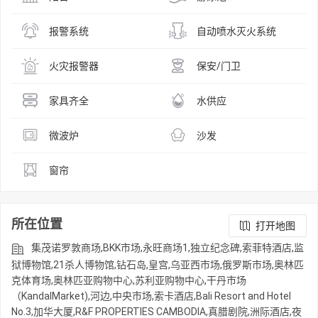
报警系统
自动喷水灭火系统
火灾报警器
保安/门卫
家具齐全
水供应
微波炉
沙发
窗帘
所在位置
打开地图
集茂诺罗敦商场,BKK市场,永旺商场1,独立纪念碑,索菲特酒店,监
狱博物馆,21杀人博物馆,钻石岛,皇宫,乌亚西市场,俄罗斯市场,奥林匹
克体育场,奥林匹亚购物中心,苏利亚购物中心,干丹市场
（KandalMarket),河边,中央市场,索卡酒店,Bali Resort and Hotel
No.3,加华大厦,R&F PROPERTIES CAMBODIA,真腊剧院,洲际酒店,夜