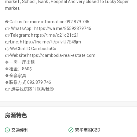
market , School , Bank , Hospital And very closed to Lucky Super
market.
☎️ Call us for more information 092 879 746
👉 WhatsApp : https://wa.me/85592879746
👉Telegram: https://t.me/c21c21c21
👉Line: https://line.me/ti/p/IvIU7E48jm
👉WeChat ID:CambodiaGo
👉Website:https://cambodia-real-estate.com
🍀一房一厅出租
🍀租金：860$
🍀全套家具
🍀联系方式 092 879 746
房源特色
交通便利
繁华商圈​​CBD