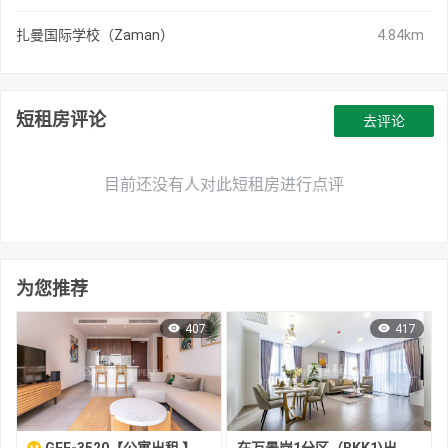
扎曼国际学校（Zaman）
4.84km
短租房评论
去评论
目前还没有人对此短租房进行点评
为您推荐
407
417
GFF-3520【公寓出租 】Embassy bkk1高端一房公寓
在万景岗1分区（BKK1)出租的现房公寓