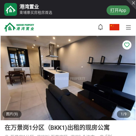
港湾置业
打开App
柬埔寨买房租房首选
图片(9)
1/9
在万景岗1分区（BKK1)出租的现房公寓