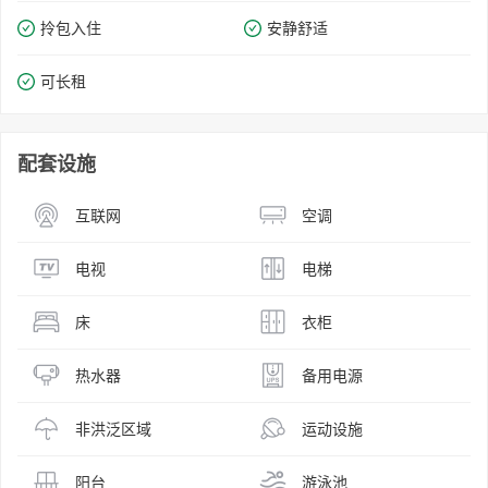
拎包入住
安静舒适
可长租
配套设施
互联网
空调
电视
电梯
床
衣柜
热水器
备用电源
非洪泛区域
运动设施
阳台
游泳池