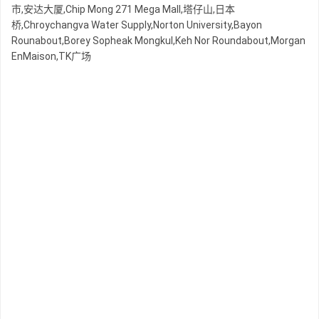
市,安达大厦,Chip Mong 271 Mega Mall,塔仔山,日本
桥,Chroychangva Water Supply,Norton University,Bayon
Rounabout,Borey Sopheak Mongkul,Keh Nor Roundabout,Morgan
EnMaison,TK广场