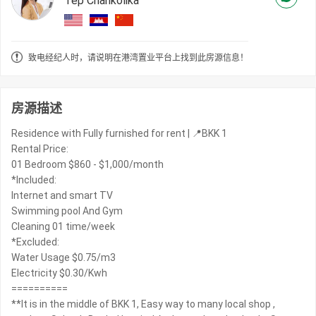
Tep Chankolika
致电经纪人时，请说明在港湾置业平台上找到此房源信息！
房源描述
Residence with Fully furnished for rent | 📍BKK 1
Rental Price:
01 Bedroom $860 - $1,000/month
*Included:
Internet and smart TV
Swimming pool And Gym
Cleaning 01 time/week
*Excluded:
Water Usage $0.75/m3
Electricity $0.30/Kwh
==========
**It is in the middle of BKK 1, Easy way to many local shop ,