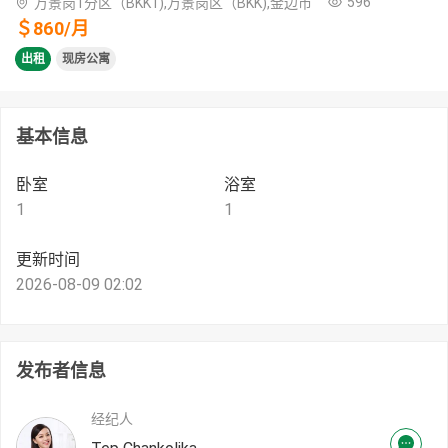
596
万景岗1分区（BKK1),万景岗区（BKK),金边市
＄
860
/
月
出租
现房公寓
基本信息
卧室
浴室
1
1
更新时间
2026-08-09 02:02
发布者信息
经纪人