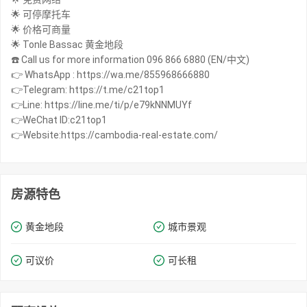
🌟 可停摩托车
🌟 价格可商量
🌟 Tonle Bassac 黄金地段
☎️ Call us for more information 096 866 6880 (EN/中文)
👉 WhatsApp : https://wa.me/855968666880
👉Telegram: https://t.me/c21top1
👉Line: https://line.me/ti/p/e79kNNMUYf
👉WeChat ID:c21top1
👉Website:https://cambodia-real-estate.com/
房源特色
黄金地段
城市景观
可议价
可长租