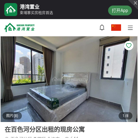
港湾置业
打开App
柬埔寨买房租房首选
图片(8)
1/8
在百色河分区出租的现房公寓