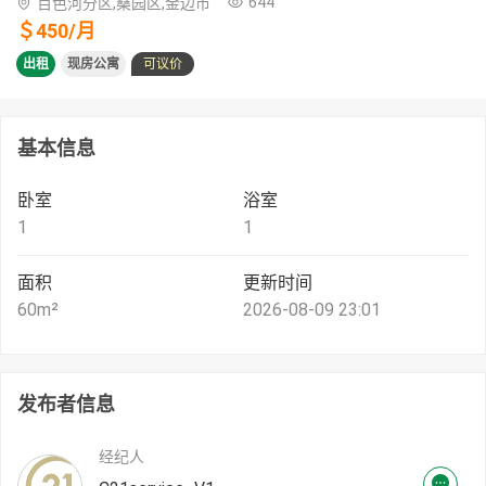
644
百色河分区,桑园区,金边市
＄
450
/
月
出租
现房公寓
可议价
基本信息
卧室
浴室
1
1
面积
更新时间
60
m²
2026-08-09 23:01
发布者信息
经纪人