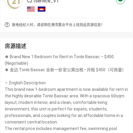
C21service_V1
致电经纪人时，请说明在港湾置业平台上找到此房源信息！
房源描述
🍀 Brand New 1 Bedroom for Rent in Tonle Bassac – $450
(Negotiable)
🍀 金边 Tonle Bassac 全新一卧室公寓出租 • 月租 $450（可商量）
✨ English Description
This brand new 1-bedroom apartment is now available for rent in
the highly desirable Tonle Bassac area. With a spacious 60sqm
layout, modern interior, and a clean, comfortable living
environment, this unit is perfect for expats, students,
professionals, and couples looking for an affordable home in a
convenient central location.
The rental price includes management fee, swimming pool