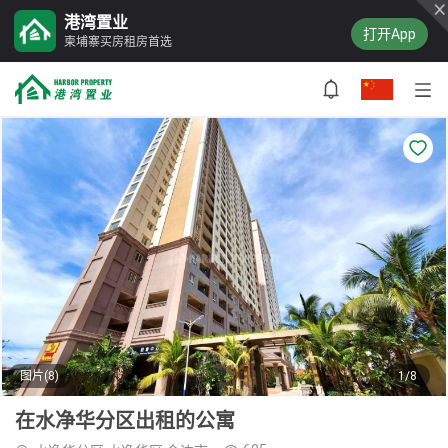
港湾置业
打开App
柬埔寨买房租房首选
图片(8)
1/8
在水净华分区出租的公寓