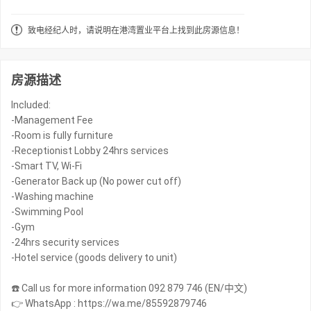
致电经纪人时，请说明在港湾置业平台上找到此房源信息！
房源描述
Included:
-Management Fee
-Room is fully furniture
-Receptionist Lobby 24hrs services
-Smart TV, Wi-Fi
-Generator Back up (No power cut off)
-Washing machine
-Swimming Pool
-Gym
-24hrs security services
-Hotel service (goods delivery to unit)
☎️ Call us for more information 092 879 746 (EN/中文)
👉 WhatsApp : https://wa.me/85592879746