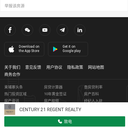
举报该房源
Download on
Get it on
the App Store
Google play
关于我们
意见反馈
用户协议
隐私政策
网站地图
商务合作
柬埔寨头条
房贷计算器
查房贷利率
热门投资区域
10年黄金签证
房产百科
房产资讯
房产视频
经纪人入驻
获取客资
柬埔寨房地产APP
CENTURY 21 REGENT REALTY
Copyright ©
2026
HARBOR PROPERTY CO., LTD.
房地产证编号: E-
致电
19-286