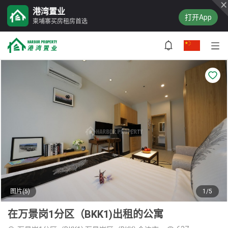
港湾置业
打开App
柬埔寨买房租房首选
图片(5)
1/5
在万景岗1分区（BKK1)出租的公寓