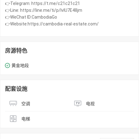
👉Telegram: https://t.me/c21c21c21
👉Line: https://line.me/ti/p/IvIU7E48jm
👉WeChat ID:CambodiaGo
👉Website:https://cambodia-real-estate.com/
房源特色
黄金地段
配套设施
空调
电视
电梯