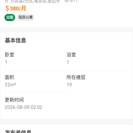
611
万谷湖2分区,堆谷区,金边市
＄
380
/
月
出租
现房公寓
基本信息
卧室
浴室
1
1
面积
所在楼层
32
m²
19
更新时间
2026-08-09 02:02
发布者信息