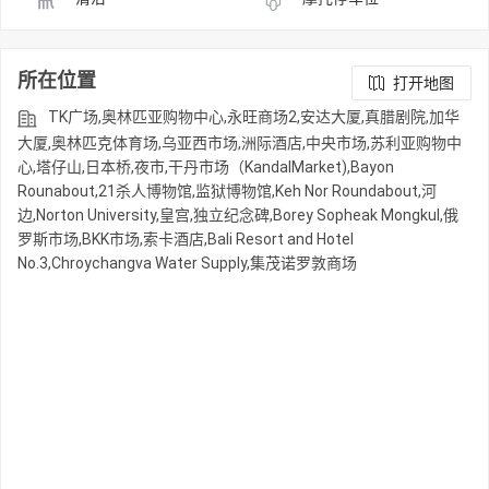
所在位置
打开地图
TK广场,奥林匹亚购物中心,永旺商场2,安达大厦,真腊剧院,加华
大厦,奥林匹克体育场,乌亚西市场,洲际酒店,中央市场,苏利亚购物中
心,塔仔山,日本桥,夜市,干丹市场（KandalMarket),Bayon
Rounabout,21杀人博物馆,监狱博物馆,Keh Nor Roundabout,河
边,Norton University,皇宫,独立纪念碑,Borey Sopheak Mongkul,俄
罗斯市场,BKK市场,索卡酒店,Bali Resort and Hotel
No.3,Chroychangva Water Supply,集茂诺罗敦商场