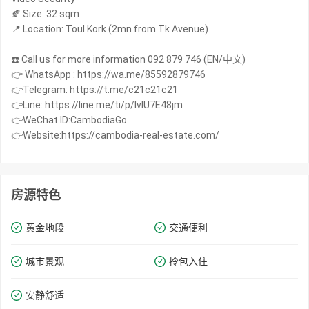
🍂 Size: 32 sqm
📍 Location: Toul Kork (2mn from Tk Avenue)
☎️ Call us for more information 092 879 746 (EN/中文)
👉 WhatsApp : https://wa.me/85592879746
👉Telegram: https://t.me/c21c21c21
👉Line: https://line.me/ti/p/IvIU7E48jm
👉WeChat ID:CambodiaGo
👉Website:https://cambodia-real-estate.com/
房源特色
黄金地段
交通便利
城市景观
拎包入住
安静舒适