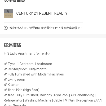
CENTURY 21 REGENT REALTY
致电经纪人时，请说明在港湾置业平台上找到此房源信息！
房源描述
✨ Studio Apartment for rent✨
🍂 Type: 1 Bedroom 1 bathroom
🍂 Rental price: 380$/month
🍂 Fully Furnished with Modern Facilities
🍂 Living room
🍂 Kitchen
🍂 floor 19th (high floor)
🍂 free :Fully Furnished | Balcony | Gym Pool | Air Conditioning |
Refrigerator | Washing Machine | Cable TV | WiFi | Reception 24/7 |
Video Security