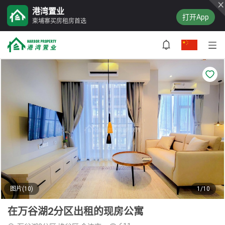
港湾置业
打开App
柬埔寨买房租房首选
图片(10)
1/10
在万谷湖2分区出租的现房公寓